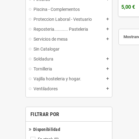
5,00 €
Piscina - Complementos
Proteccion Laboral - Vestuario
add
Reposteria........... Pasteleria
add
Mostrand
Servicios de mesa
add
Sin Catalogar
Soldadura
add
Tornilleria
add
Vajilla hosteleria y hogar.
add
Ventiladores
add
FILTRAR POR
Disponibilidad