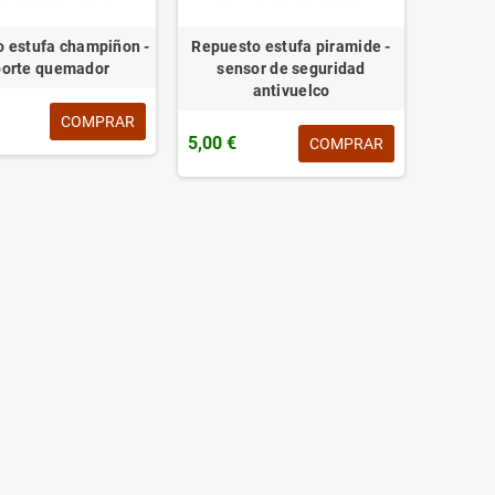
 estufa champiñon -
Repuesto estufa piramide -
porte quemador
sensor de seguridad
antivuelco
COMPRAR
5,00 €
COMPRAR