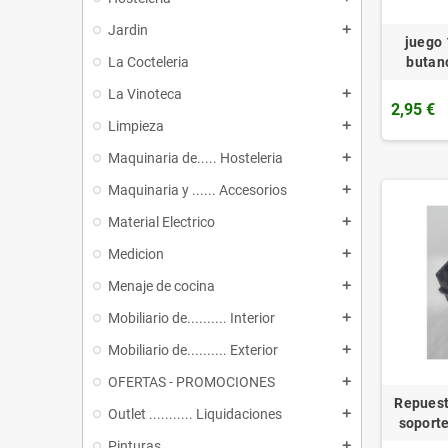
Jardin
add
juego
butan
La Cocteleria
La Vinoteca
add
2,95 €
Limpieza
add
Maquinaria de..... Hosteleria
add
Maquinaria y ...... Accesorios
add
Material Electrico
add
Medicion
add
Menaje de cocina
add
Mobiliario de.......... Interior
add
Mobiliario de.......... Exterior
add
OFERTAS - PROMOCIONES
add
Repuest
Outlet ........... Liquidaciones
add
soporte
Pinturas
add