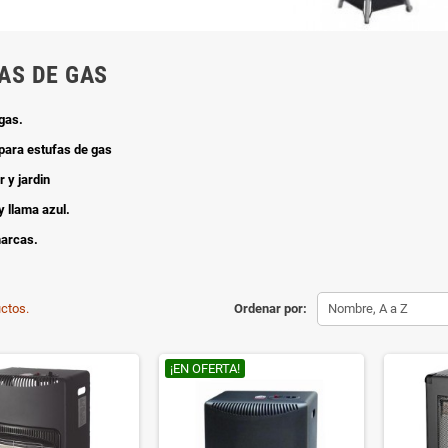
AS DE GAS
gas.
para estufas de gas
r y jardin
y llama azul.
arcas.
ctos.
Ordenar por:
Nombre, A a Z
¡EN OFERTA!