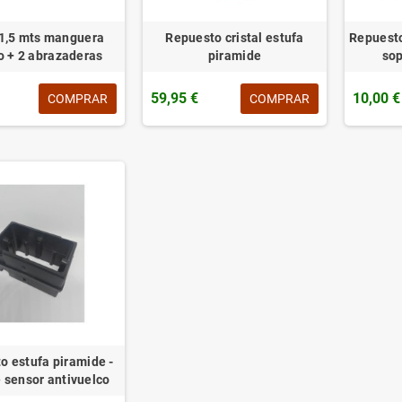
 1,5 mts manguera
Repuesto cristal estufa
Repuesto
o + 2 abrazaderas
piramide
so
59,95 €
10,00 €
COMPRAR
COMPRAR
o estufa piramide -
 sensor antivuelco