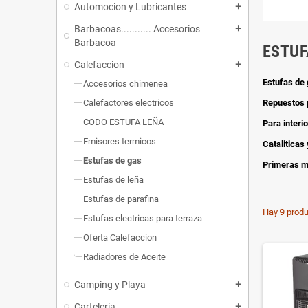
Automocion y Lubricantes
add
Barbacoas........... Accesorios
add
Barbacoa
ESTUF
Calefaccion
add
Estufas de 
Accesorios chimenea
Repuestos 
Calefactores electricos
CODO ESTUFA LEÑA
Para interio
Emisores termicos
Cataliticas 
Estufas de gas
Primeras m
Estufas de leña
Estufas de parafina
Hay 9 produ
Estufas electricas para terraza
Oferta Calefaccion
Radiadores de Aceite
Camping y Playa
add
Carteleria
add