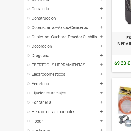
Cerrajeria
add
Construccion
add
Copas-Jarras-Vasos-Ceniceros
add
Cubiertos. Cuchara,Tenedor,Cuchillo.
add
ES
INFRA
Decoracion
add
Drogueria
add
69,33 €
EBERTOOLS HERRAMIENTAS
add
Electrodomesticos
add
Ferreteria
add
Fijaciones-anclajes
add
Fontaneria
add
Herramientas manuales.
add
Hogar
add
Hosteleria
add