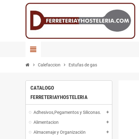
view_headline
chevron_right
Calefaccion
chevron_right
Estufas de gas
CATALOGO
FERRETERIAYHOSTELERIA
Adhesivos,Pegamentos y Siliconas.
add
Alimentacion
add
Almacenaje y Organización
add