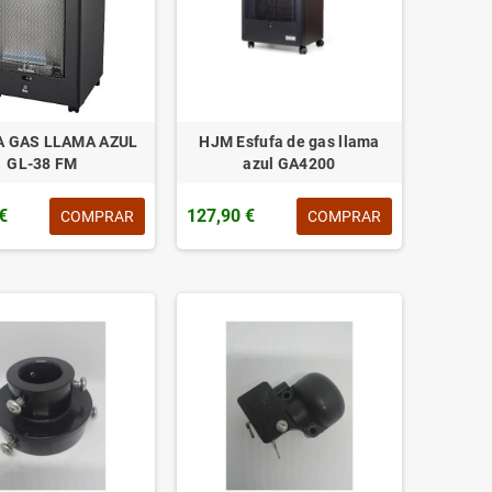
A GAS LLAMA AZUL
HJM Esfufa de gas llama
GL-38 FM
azul GA4200
€
127,90 €
COMPRAR
COMPRAR