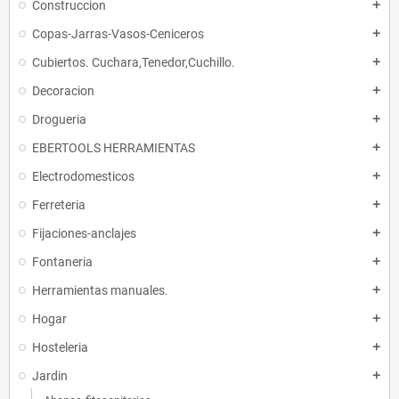
Construccion
add
Copas-Jarras-Vasos-Ceniceros
add
Cubiertos. Cuchara,Tenedor,Cuchillo.
add
Decoracion
add
Drogueria
add
EBERTOOLS HERRAMIENTAS
add
Electrodomesticos
add
Ferreteria
add
Fijaciones-anclajes
add
Fontaneria
add
Herramientas manuales.
add
Hogar
add
Hosteleria
add
Jardin
add