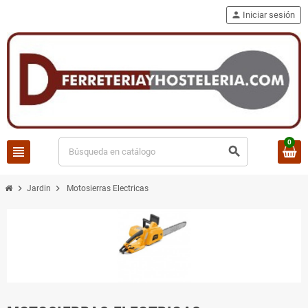
person
Iniciar sesión
0
view_headline
search
chevron_right
chevron_right
Jardin
Motosierras Electricas