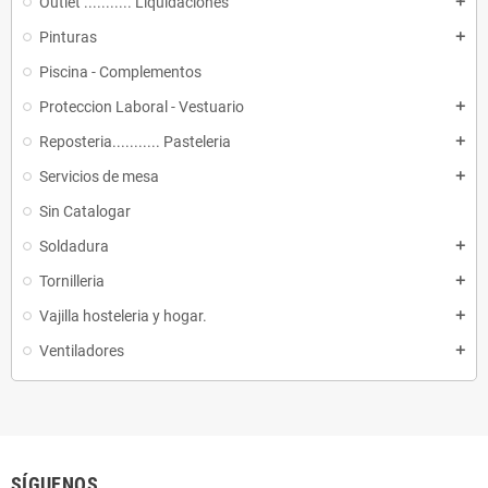
Outlet ........... Liquidaciones
add
Pinturas
add
Piscina - Complementos
Proteccion Laboral - Vestuario
add
Reposteria........... Pasteleria
add
Servicios de mesa
add
Sin Catalogar
Soldadura
add
Tornilleria
add
Vajilla hosteleria y hogar.
add
Ventiladores
add
SÍGUENOS