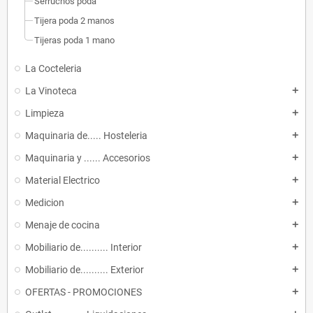
Serruchos poda
Tijera poda 2 manos
Tijeras poda 1 mano
La Cocteleria
La Vinoteca
add
Limpieza
add
Maquinaria de..... Hosteleria
add
Maquinaria y ...... Accesorios
add
Material Electrico
add
Medicion
add
Menaje de cocina
add
Mobiliario de.......... Interior
add
Mobiliario de.......... Exterior
add
OFERTAS - PROMOCIONES
add