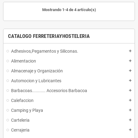
Mostrando 1-4 de 4 artículo(s)
CATALOGO FERRETERIAYHOSTELERIA
Adhesivos,Pegamentos y Siliconas.
add
Alimentacion
add
Almacenaje y Organización
add
Automocion y Lubricantes
add
Barbacoas........... Accesorios Barbacoa
add
Calefaccion
add
Camping y Playa
add
Carteleria
add
Cerrajeria
add