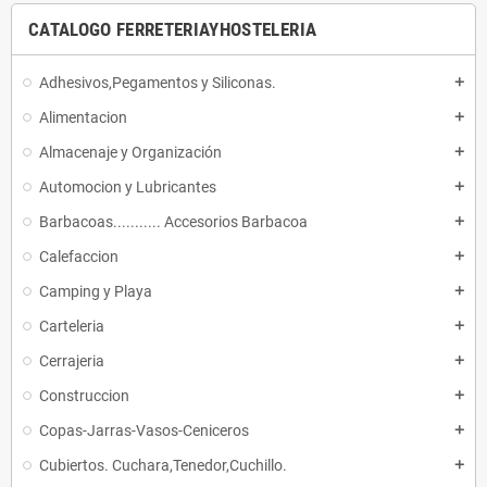
CATALOGO FERRETERIAYHOSTELERIA
Adhesivos,Pegamentos y Siliconas.
add
Alimentacion
add
Almacenaje y Organización
add
Automocion y Lubricantes
add
Barbacoas........... Accesorios Barbacoa
add
Calefaccion
add
Camping y Playa
add
Carteleria
add
Cerrajeria
add
Construccion
add
Copas-Jarras-Vasos-Ceniceros
add
Cubiertos. Cuchara,Tenedor,Cuchillo.
add