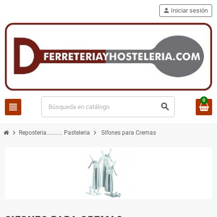
person
Iniciar sesión
0
view_headline
search
chevron_right
chevron_right
Reposteria........... Pasteleria
Sifones para Cremas