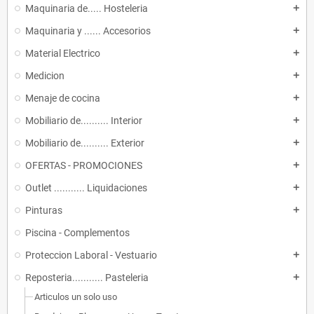
Maquinaria de..... Hosteleria
add
Maquinaria y ...... Accesorios
add
Material Electrico
add
Medicion
add
Menaje de cocina
add
Mobiliario de.......... Interior
add
Mobiliario de.......... Exterior
add
OFERTAS - PROMOCIONES
add
Outlet ........... Liquidaciones
add
Pinturas
add
Piscina - Complementos
Proteccion Laboral - Vestuario
add
Reposteria........... Pasteleria
add
Articulos un solo uso