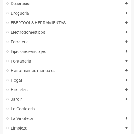
Decoracion
add
Drogueria
add
EBERTOOLS HERRAMIENTAS
add
Electrodomesticos
add
Ferreteria
add
Fijaciones-anclajes
add
Fontaneria
add
Herramientas manuales.
add
Hogar
add
Hosteleria
add
Jardin
add
La Cocteleria
La Vinoteca
add
Limpieza
add