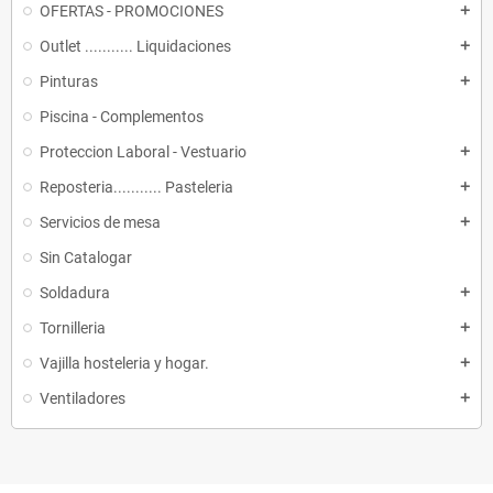
OFERTAS - PROMOCIONES
add
Outlet ........... Liquidaciones
add
Pinturas
add
Piscina - Complementos
Proteccion Laboral - Vestuario
add
Reposteria........... Pasteleria
add
Servicios de mesa
add
Sin Catalogar
Soldadura
add
Tornilleria
add
Vajilla hosteleria y hogar.
add
Ventiladores
add