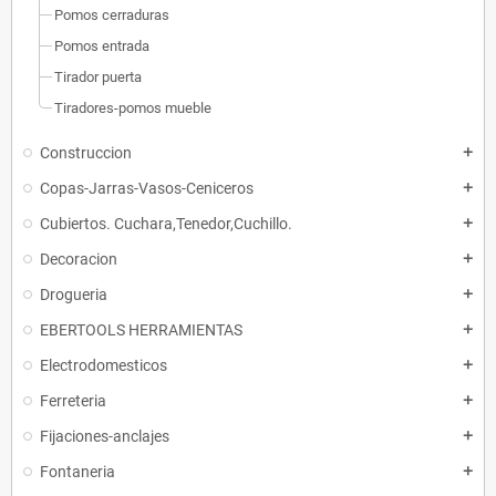
Pomos cerraduras
Pomos entrada
Tirador puerta
Tiradores-pomos mueble
Construccion
add
Copas-Jarras-Vasos-Ceniceros
add
Cubiertos. Cuchara,Tenedor,Cuchillo.
add
Decoracion
add
Drogueria
add
EBERTOOLS HERRAMIENTAS
add
Electrodomesticos
add
Ferreteria
add
Fijaciones-anclajes
add
Fontaneria
add