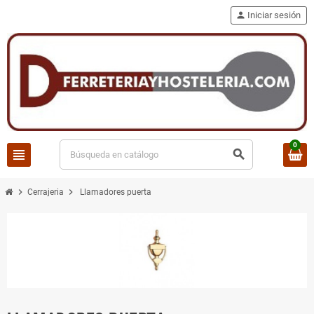
person
Iniciar sesión
0
view_headline
search
chevron_right
chevron_right
Cerrajeria
Llamadores puerta