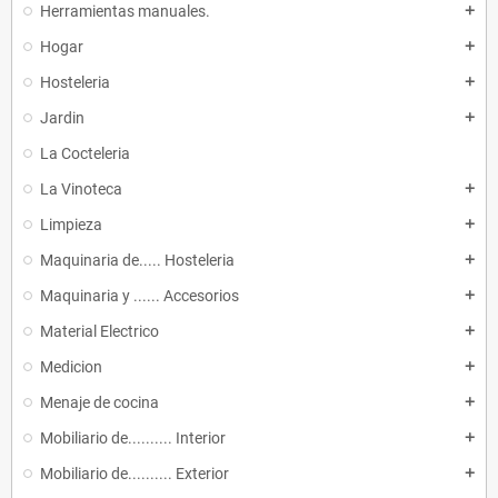
Herramientas manuales.
add
Hogar
add
Hosteleria
add
Jardin
add
La Cocteleria
La Vinoteca
add
Limpieza
add
Maquinaria de..... Hosteleria
add
Maquinaria y ...... Accesorios
add
Material Electrico
add
Medicion
add
Menaje de cocina
add
Mobiliario de.......... Interior
add
Mobiliario de.......... Exterior
add