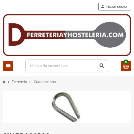
person
Iniciar sesión
0
view_headline
search
chevron_right
chevron_right
Ferreteria
Guardacabos