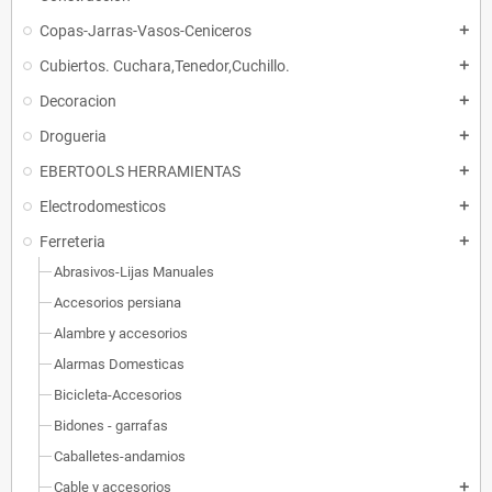
Copas-Jarras-Vasos-Ceniceros
add
Cubiertos. Cuchara,Tenedor,Cuchillo.
add
Decoracion
add
Drogueria
add
EBERTOOLS HERRAMIENTAS
add
Electrodomesticos
add
Ferreteria
add
Abrasivos-Lijas Manuales
Accesorios persiana
Alambre y accesorios
Alarmas Domesticas
Bicicleta-Accesorios
Bidones - garrafas
Caballetes-andamios
Cable y accesorios
add