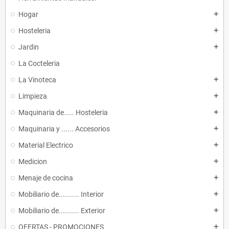
Hogar
add
Hosteleria
add
Jardin
add
La Cocteleria
La Vinoteca
add
Limpieza
add
Maquinaria de..... Hosteleria
add
Maquinaria y ...... Accesorios
add
Material Electrico
add
Medicion
add
Menaje de cocina
add
Mobiliario de.......... Interior
add
Mobiliario de.......... Exterior
add
OFERTAS - PROMOCIONES
add