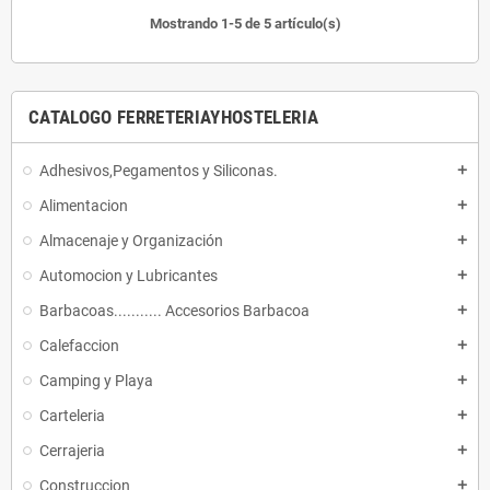
Mostrando 1-5 de 5 artículo(s)
CATALOGO FERRETERIAYHOSTELERIA
Adhesivos,Pegamentos y Siliconas.
add
Alimentacion
add
Almacenaje y Organización
add
Automocion y Lubricantes
add
Barbacoas........... Accesorios Barbacoa
add
Calefaccion
add
Camping y Playa
add
Carteleria
add
Cerrajeria
add
Construccion
add