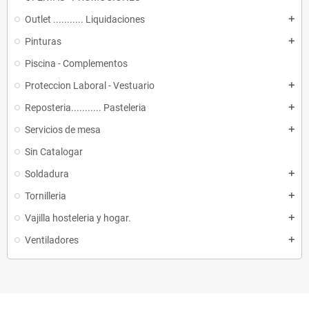
Outlet ........... Liquidaciones
add
Pinturas
add
Piscina - Complementos
Proteccion Laboral - Vestuario
add
Reposteria........... Pasteleria
add
Servicios de mesa
add
Sin Catalogar
Soldadura
add
Tornilleria
add
Vajilla hosteleria y hogar.
add
Ventiladores
add