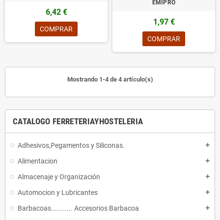
EMIPRO
6,42 €
1,97 €
COMPRAR
COMPRAR
Mostrando 1-4 de 4 artículo(s)
CATALOGO FERRETERIAYHOSTELERIA
Adhesivos,Pegamentos y Siliconas.
add
Alimentacion
add
Almacenaje y Organización
add
Automocion y Lubricantes
add
Barbacoas........... Accesorios Barbacoa
add