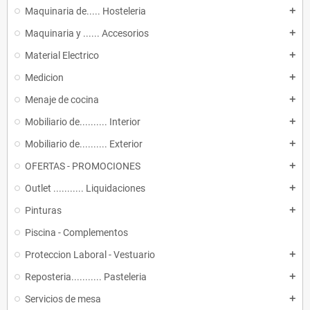
Maquinaria de..... Hosteleria
add
Maquinaria y ...... Accesorios
add
Material Electrico
add
Medicion
add
Menaje de cocina
add
Mobiliario de.......... Interior
add
Mobiliario de.......... Exterior
add
OFERTAS - PROMOCIONES
add
Outlet ........... Liquidaciones
add
Pinturas
add
Piscina - Complementos
Proteccion Laboral - Vestuario
add
Reposteria........... Pasteleria
add
Servicios de mesa
add