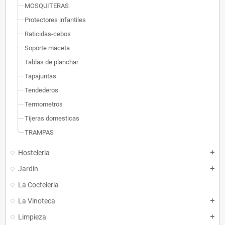
MOSQUITERAS
Protectores infantiles
Raticidas-cebos
Soporte maceta
Tablas de planchar
Tapajuntas
Tendederos
Termometros
Tijeras domesticas
TRAMPAS
Hosteleria
add
Jardin
add
La Cocteleria
La Vinoteca
add
Limpieza
add