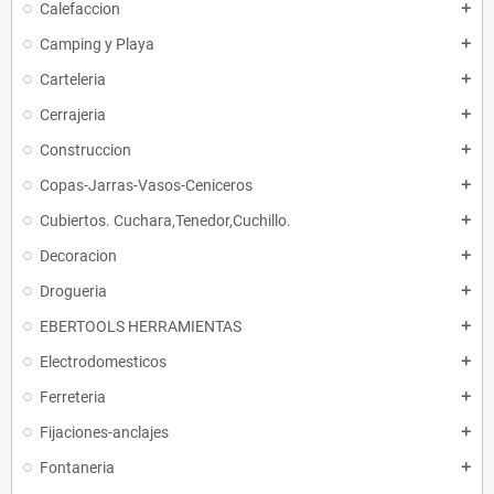
Calefaccion
add
Camping y Playa
add
Carteleria
add
Cerrajeria
add
Construccion
add
Copas-Jarras-Vasos-Ceniceros
add
Cubiertos. Cuchara,Tenedor,Cuchillo.
add
Decoracion
add
Drogueria
add
EBERTOOLS HERRAMIENTAS
add
Electrodomesticos
add
Ferreteria
add
Fijaciones-anclajes
add
Fontaneria
add