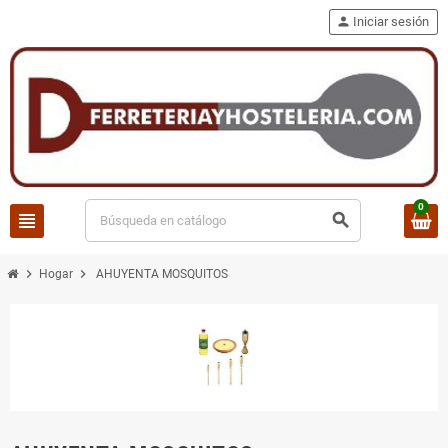
person
Iniciar sesión
0
view_headline
search
chevron_right
chevron_right
Hogar
AHUYENTA MOSQUITOS