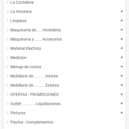
La Cocteleria
La Vinoteca
add
Limpieza
add
Maquinaria de..... Hosteleria
add
Maquinaria y ...... Accesorios
add
Material Electrico
add
Medicion
add
Menaje de cocina
add
Mobiliario de.......... Interior
add
Mobiliario de.......... Exterior
add
OFERTAS - PROMOCIONES
add
Outlet ........... Liquidaciones
add
Pinturas
add
Piscina - Complementos