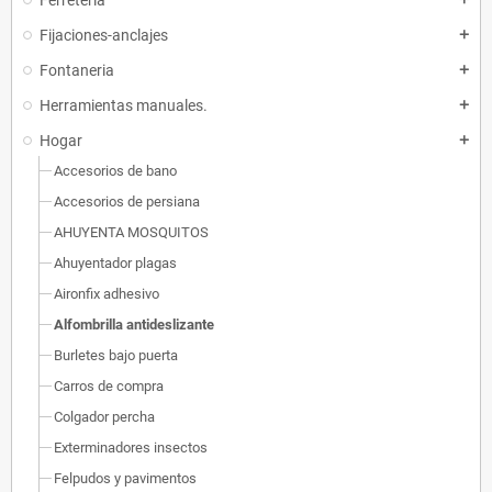
Ferreteria
Fijaciones-anclajes
add
Fontaneria
add
Herramientas manuales.
add
Hogar
add
Accesorios de bano
Accesorios de persiana
AHUYENTA MOSQUITOS
Ahuyentador plagas
Aironfix adhesivo
Alfombrilla antideslizante
Burletes bajo puerta
Carros de compra
Colgador percha
Exterminadores insectos
Felpudos y pavimentos