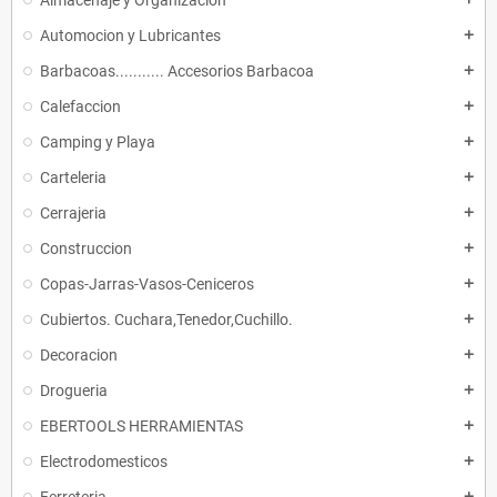
Almacenaje y Organización
Automocion y Lubricantes
add
Barbacoas........... Accesorios Barbacoa
add
Calefaccion
add
Camping y Playa
add
Carteleria
add
Cerrajeria
add
Construccion
add
Copas-Jarras-Vasos-Ceniceros
add
Cubiertos. Cuchara,Tenedor,Cuchillo.
add
Decoracion
add
Drogueria
add
EBERTOOLS HERRAMIENTAS
add
Electrodomesticos
add
add