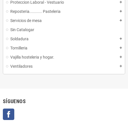
Proteccion Laboral - Vestuario
add
Reposteria........... Pasteleria
add
Servicios de mesa
add
Sin Catalogar
Soldadura
add
Tornilleria
add
Vajilla hosteleria y hogar.
add
Ventiladores
add
SÍGUENOS
Facebook