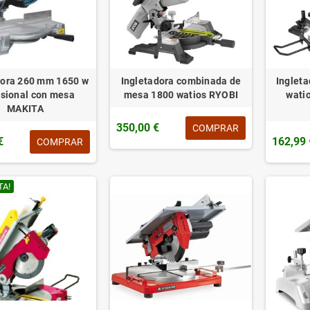
dora 260 mm 1650 w
Ingletadora combinada de
Ingleta
esional con mesa
mesa 1800 watios RYOBI
watio
MAKITA
350,00 €
COMPRAR
€
162,99 
COMPRAR
TA!