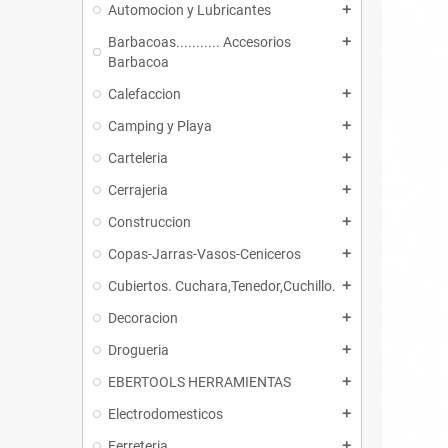
Automocion y Lubricantes
add
Barbacoas........... Accesorios
add
Barbacoa
Calefaccion
add
Camping y Playa
add
Carteleria
add
Cerrajeria
add
Construccion
add
Copas-Jarras-Vasos-Ceniceros
add
Cubiertos. Cuchara,Tenedor,Cuchillo.
add
Decoracion
add
Drogueria
add
EBERTOOLS HERRAMIENTAS
add
Electrodomesticos
add
Ferreteria
add