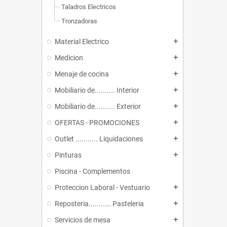
Taladros Electricos
Tronzadoras
Material Electrico
add
Medicion
add
Menaje de cocina
add
Mobiliario de.......... Interior
add
Mobiliario de.......... Exterior
add
OFERTAS - PROMOCIONES
add
Outlet ........... Liquidaciones
add
Pinturas
add
Piscina - Complementos
Proteccion Laboral - Vestuario
add
Reposteria........... Pasteleria
add
Servicios de mesa
add