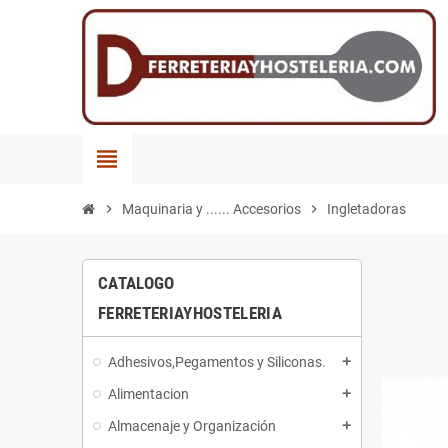
view_headline
chevron_right
Maquinaria y ...... Accesorios
chevron_right
Ingletadoras
CATALOGO
FERRETERIAYHOSTELERIA
Adhesivos,Pegamentos y Siliconas.
add
Alimentacion
add
Almacenaje y Organización
add