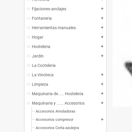
Fijaciones-anclajes
add
Fontaneria
add
Herramientas manuales.
add
Hogar
add
Hosteleria
add
Jardin
add
La Cocteleria
La Vinoteca
add
Limpieza
add
Maquinaria de..... Hosteleria
add
Maquinaria y ...... Accesorios
add
Accesorios Amoladoras
Accesorios compresor
add
Accesorios Corta-azulejos