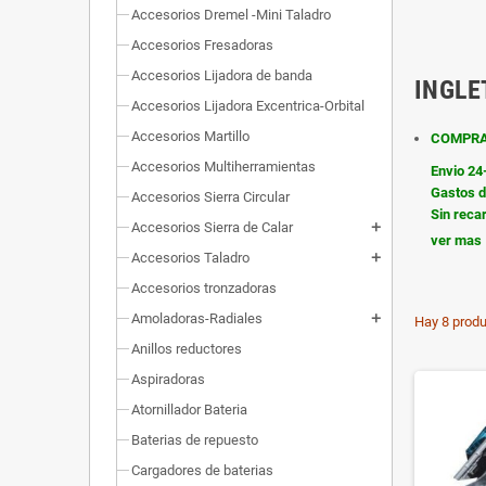
Accesorios Dremel -Mini Taladro
Accesorios Fresadoras
Accesorios Lijadora de banda
INGL
Accesorios Lijadora Excentrica-Orbital
Accesorios Martillo
COMPRA
Accesorios Multiherramientas
Envio 24
Gastos d
Accesorios Sierra Circular
Sin reca
Accesorios Sierra de Calar
add
ver mas
Accesorios Taladro
add
Accesorios tronzadoras
Amoladoras-Radiales
add
Hay 8 produ
Anillos reductores
Aspiradoras
Atornillador Bateria
Baterias de repuesto
Cargadores de baterias