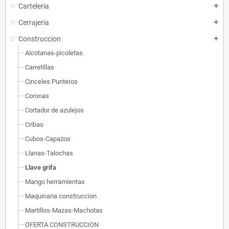
Carteleria
add
Cerrajeria
add
Construccion
add
Alcotanas-picoletas
Carretillas
Cinceles.Punteros
Coronas
Cortador de azulejos
Cribas
Cubos-Capazos
Llanas-Talochas
Llave grifa
Mango herramientas
Maquinaria construccion
Martillos-Mazas-Machotas
OFERTA CONSTRUCCION