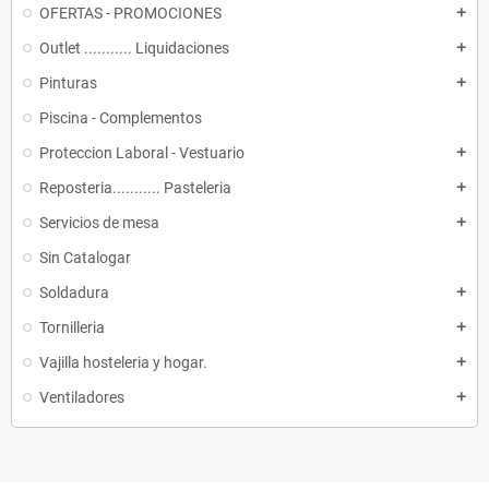
OFERTAS - PROMOCIONES
add
Outlet ........... Liquidaciones
add
Pinturas
add
Piscina - Complementos
Proteccion Laboral - Vestuario
add
Reposteria........... Pasteleria
add
Servicios de mesa
add
Sin Catalogar
Soldadura
add
Tornilleria
add
Vajilla hosteleria y hogar.
add
Ventiladores
add