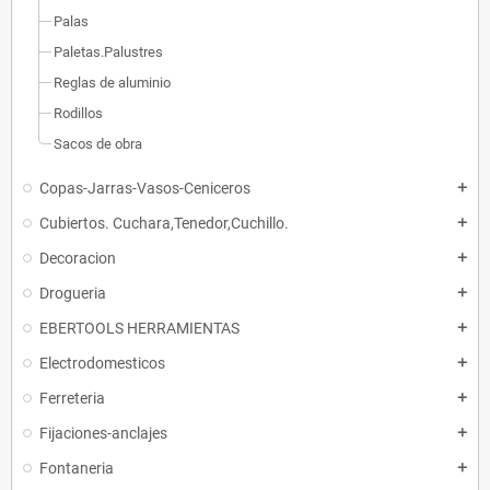
Palas
Paletas.Palustres
Reglas de aluminio
Rodillos
Sacos de obra
Copas-Jarras-Vasos-Ceniceros
add
Cubiertos. Cuchara,Tenedor,Cuchillo.
add
Decoracion
add
Drogueria
add
EBERTOOLS HERRAMIENTAS
add
Electrodomesticos
add
Ferreteria
add
Fijaciones-anclajes
add
Fontaneria
add