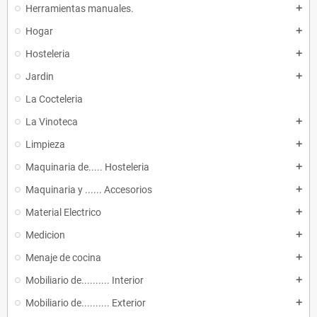
Herramientas manuales.
add
Hogar
add
Hosteleria
add
Jardin
add
La Cocteleria
La Vinoteca
add
Limpieza
add
Maquinaria de..... Hosteleria
add
Maquinaria y ...... Accesorios
add
Material Electrico
add
Medicion
add
Menaje de cocina
add
Mobiliario de.......... Interior
add
Mobiliario de.......... Exterior
add