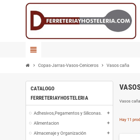
view_headline
chevron_right
Copas-Jarras-Vasos-Ceniceros
chevron_right
Vasos caña
VASO
CATALOGO
FERRETERIAYHOSTELERIA
Vasos cañ
Adhesivos,Pegamentos y Siliconas.
add
Hay 11 prod
Alimentacion
add
Almacenaje y Organización
add