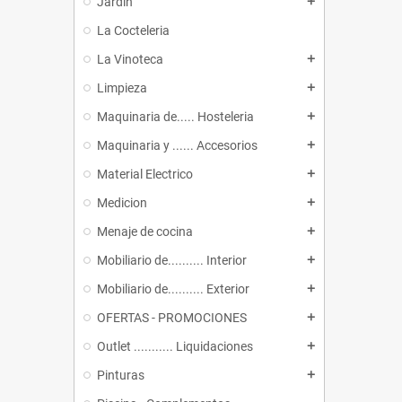
Jardin
add
La Cocteleria
La Vinoteca
add
Limpieza
add
Maquinaria de..... Hosteleria
add
Maquinaria y ...... Accesorios
add
Material Electrico
add
Medicion
add
Menaje de cocina
add
Mobiliario de.......... Interior
add
Mobiliario de.......... Exterior
add
OFERTAS - PROMOCIONES
add
Outlet ........... Liquidaciones
add
Pinturas
add