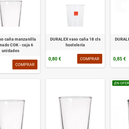
aso caña manzanilla
DURALEX vaso caña 18 cls
DURALE
nado COK - caja 6
hosteleria
unidades
0,80 €
0,85 €
COMPRAR
COMPRAR
¡EN OFER