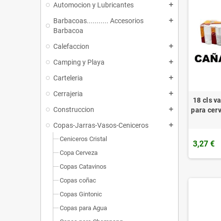
Automocion y Lubricantes
add
Barbacoas........... Accesorios
add
Barbacoa
Calefaccion
add
Camping y Playa
add
Carteleria
add
Cerrajeria
add
18 cls v
Construccion
add
para cerv
Copas-Jarras-Vasos-Ceniceros
add
Ceniceros Cristal
3,27 €
Copa Cerveza
Copas Catavinos
Copas coñac
Copas Gintonic
Copas para Agua