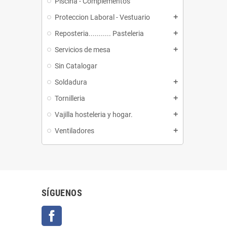
Piscina - Complementos
Proteccion Laboral - Vestuario
add
Reposteria........... Pasteleria
add
Servicios de mesa
add
Sin Catalogar
Soldadura
add
Tornilleria
add
Vajilla hosteleria y hogar.
add
Ventiladores
add
SÍGUENOS
Facebook