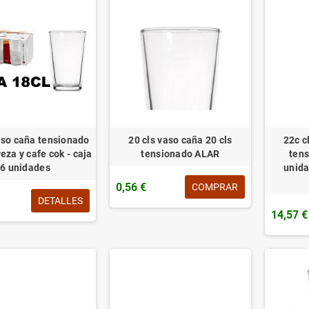
aso caña tensionado
20 cls vaso caña 20 cls
22c c
eza y cafe cok - caja
tensionado ALAR
tens
6 unidades
unid
0,56 €
COMPRAR
DETALLES
14,57 €