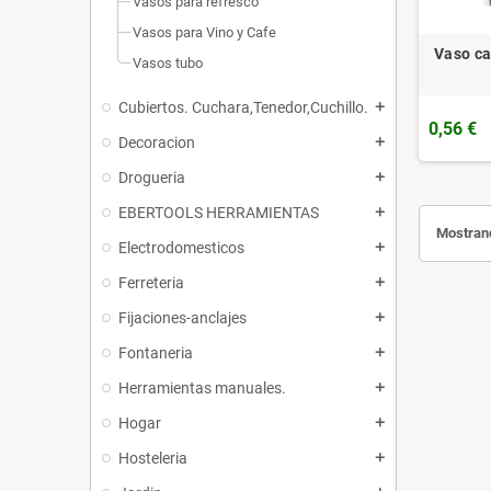
Vasos para refresco
Vasos para Vino y Cafe
Vaso ca
Vasos tubo
Cubiertos. Cuchara,Tenedor,Cuchillo.
add
0,56 €
Decoracion
add
Drogueria
add
EBERTOOLS HERRAMIENTAS
add
Mostrand
Electrodomesticos
add
Ferreteria
add
Fijaciones-anclajes
add
Fontaneria
add
Herramientas manuales.
add
Hogar
add
Hosteleria
add