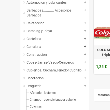
Automocion y Lubricantes
add
Barbacoas........... Accesorios
add
Barbacoa
Calefaccion
add
Camping y Playa
add
Carteleria
add
Cerrajeria
add
COLGATE
Construccion
add
tripl
Copas-Jarras-Vasos-Ceniceros
add
1,25 €
Cubiertos. Cuchara,Tenedor,Cuchillo.
add
Decoracion
add
Drogueria
add
Afeitado - lociones
Mostrand
Champu - acondicionador cabello
Colonias