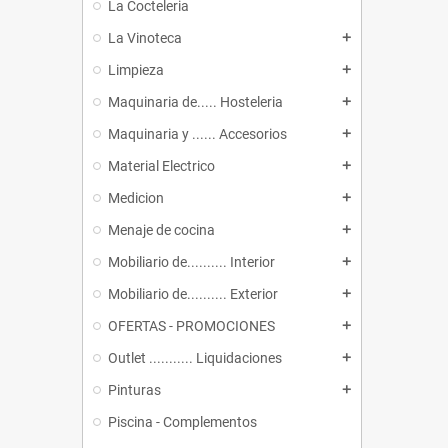
La Cocteleria
La Vinoteca
add
Limpieza
add
Maquinaria de..... Hosteleria
add
Maquinaria y ...... Accesorios
add
Material Electrico
add
Medicion
add
Menaje de cocina
add
Mobiliario de.......... Interior
add
Mobiliario de.......... Exterior
add
OFERTAS - PROMOCIONES
add
Outlet ........... Liquidaciones
add
Pinturas
add
Piscina - Complementos