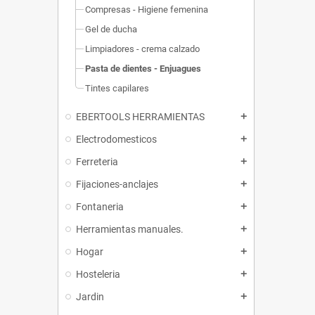
Compresas - Higiene femenina
Gel de ducha
Limpiadores - crema calzado
Pasta de dientes - Enjuagues
Tintes capilares
EBERTOOLS HERRAMIENTAS
add
Electrodomesticos
add
Ferreteria
add
Fijaciones-anclajes
add
Fontaneria
add
Herramientas manuales.
add
Hogar
add
Hosteleria
add
Jardin
add