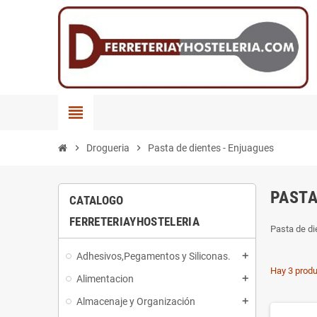
view_headline
chevron_right
Drogueria
chevron_right
Pasta de dientes - Enjuagues
PASTA
CATALOGO
FERRETERIAYHOSTELERIA
Pasta de di
Adhesivos,Pegamentos y Siliconas.
add
Hay 3 produ
Alimentacion
add
Almacenaje y Organización
add