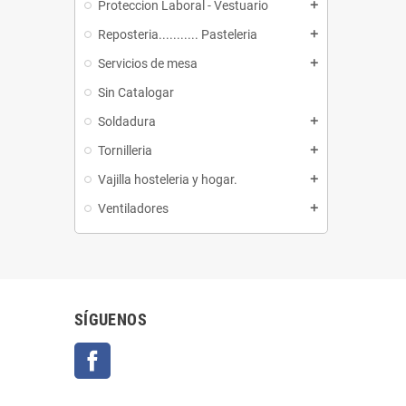
Proteccion Laboral - Vestuario
add
Reposteria........... Pasteleria
add
Servicios de mesa
add
Sin Catalogar
Soldadura
add
Tornilleria
add
Vajilla hosteleria y hogar.
add
Ventiladores
add
SÍGUENOS
Facebook