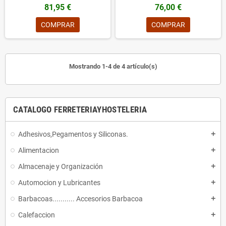
81,95 €
76,00 €
COMPRAR
COMPRAR
Mostrando 1-4 de 4 artículo(s)
CATALOGO FERRETERIAYHOSTELERIA
Adhesivos,Pegamentos y Siliconas.
add
Alimentacion
add
Almacenaje y Organización
add
Automocion y Lubricantes
add
Barbacoas........... Accesorios Barbacoa
add
Calefaccion
add