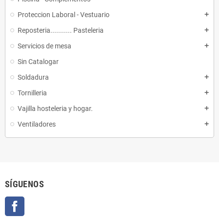
Proteccion Laboral - Vestuario
add
Reposteria........... Pasteleria
add
Servicios de mesa
add
Sin Catalogar
Soldadura
add
Tornilleria
add
Vajilla hosteleria y hogar.
add
Ventiladores
add
SÍGUENOS
Facebook