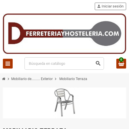
person
Iniciar sesión
0
view_headline
search
chevron_right
chevron_right
Mobiliario de.......... Exterior
Mobiliario Terraza