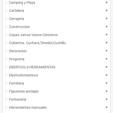
Camping y Playa
add
Carteleria
add
Cerrajeria
add
Construccion
add
Copas-Jarras-Vasos-Ceniceros
add
Cubiertos. Cuchara,Tenedor,Cuchillo.
add
Decoracion
add
Drogueria
add
EBERTOOLS HERRAMIENTAS
add
Electrodomesticos
add
Ferreteria
add
Fijaciones-anclajes
add
Fontaneria
add
Herramientas manuales.
add