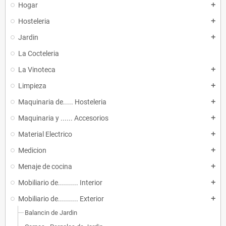
Hogar
add
Hosteleria
add
Jardin
add
La Cocteleria
La Vinoteca
add
Limpieza
add
Maquinaria de..... Hosteleria
add
Maquinaria y ...... Accesorios
add
Material Electrico
add
Medicion
add
Menaje de cocina
add
Mobiliario de.......... Interior
add
Mobiliario de.......... Exterior
add
Balancin de Jardin