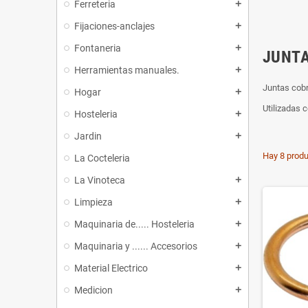
Ferreteria
add
Fijaciones-anclajes
add
Fontaneria
add
JUNTA
Herramientas manuales.
add
Juntas cobr
Hogar
add
Utilizadas 
Hosteleria
add
Jardin
add
Hay 8 produ
La Cocteleria
La Vinoteca
add
Limpieza
add
Maquinaria de..... Hosteleria
add
Maquinaria y ...... Accesorios
add
Material Electrico
add
Medicion
add