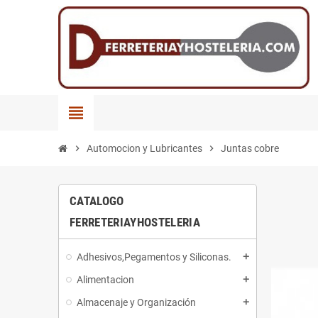
view_headline
chevron_right
Automocion y Lubricantes
chevron_right
Juntas cobre
CATALOGO
FERRETERIAYHOSTELERIA
Adhesivos,Pegamentos y Siliconas.
add
Alimentacion
add
Almacenaje y Organización
add