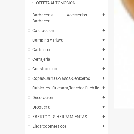
OFERTA AUTOMOCION
Barbacoas........... Accesorios
add
Barbacoa
Calefaccion
add
Camping y Playa
add
Carteleria
add
Cerrajeria
add
Construccion
add
Copas-Jarras-Vasos-Ceniceros
add
Cubiertos. Cuchara,Tenedor,Cuchillo.
add
Decoracion
add
Drogueria
add
EBERTOOLS HERRAMIENTAS
add
Electrodomesticos
add