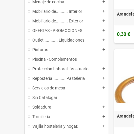
Menaje de cocina
add
Mobiliario de.......... Interior
add
Arandela
Mobiliario de.......... Exterior
add
OFERTAS - PROMOCIONES
add
0,30 €
Outlet ........... Liquidaciones
add
Pinturas
add
Piscina - Complementos
Proteccion Laboral - Vestuario
add
Reposteria........... Pasteleria
add
Servicios de mesa
add
Sin Catalogar
Soldadura
add
Arandela
Tornilleria
add
Vajilla hosteleria y hogar.
add