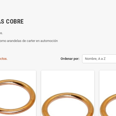
S COBRE
e.
como arandelas de carter en automoción
ctos.
Ordenar por:
Nombre, A a Z