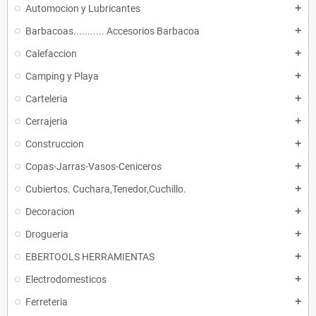
Automocion y Lubricantes
add
Barbacoas........... Accesorios Barbacoa
add
Calefaccion
add
Camping y Playa
add
Carteleria
add
Cerrajeria
add
Construccion
add
Copas-Jarras-Vasos-Ceniceros
add
Cubiertos. Cuchara,Tenedor,Cuchillo.
add
Decoracion
add
Drogueria
add
EBERTOOLS HERRAMIENTAS
add
Electrodomesticos
add
Ferreteria
add