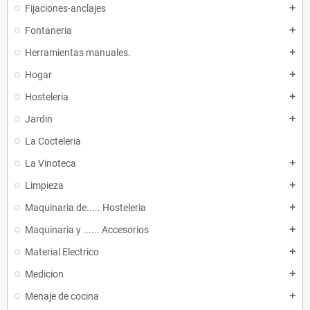
Fijaciones-anclajes
add
Fontaneria
add
Herramientas manuales.
add
Hogar
add
Hosteleria
add
Jardin
add
La Cocteleria
La Vinoteca
add
Limpieza
add
Maquinaria de..... Hosteleria
add
Maquinaria y ...... Accesorios
add
Material Electrico
add
Medicion
add
Menaje de cocina
add