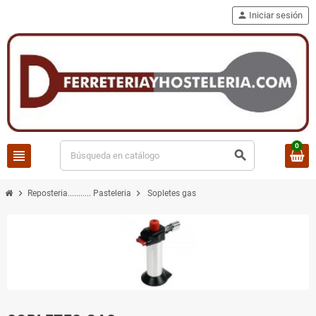
person
Iniciar sesión
0
view_headline
search
chevron_right
chevron_right
Reposteria........... Pasteleria
Sopletes gas