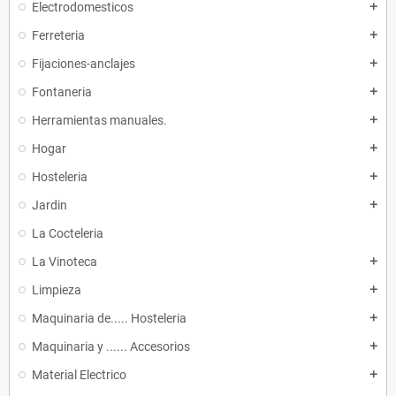
Electrodomesticos
add
Ferreteria
add
Fijaciones-anclajes
add
Fontaneria
add
Herramientas manuales.
add
Hogar
add
Hosteleria
add
Jardin
add
La Cocteleria
La Vinoteca
add
Limpieza
add
Maquinaria de..... Hosteleria
add
Maquinaria y ...... Accesorios
add
Material Electrico
add