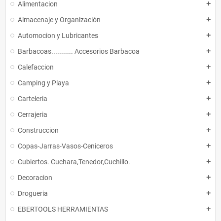
Alimentacion
add
Almacenaje y Organización
add
Automocion y Lubricantes
add
Barbacoas........... Accesorios Barbacoa
add
Calefaccion
add
Camping y Playa
add
Carteleria
add
Cerrajeria
add
Construccion
add
Copas-Jarras-Vasos-Ceniceros
add
Cubiertos. Cuchara,Tenedor,Cuchillo.
add
Decoracion
add
Drogueria
add
EBERTOOLS HERRAMIENTAS
add