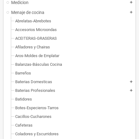
Medicion
add
Menaje de cocina
add
Abrelatas-Abrebotes
Accesorios Microondas
ACEITERAS-GRASERAS
Afiladores y Chairas
Aros-Moldes de Emplatar
Balanzas-Básculas Cocina
Barreños
Baterias Domesticas
add
Baterias Profesionales
add
Batidores
Botes-Especieros-Tarros
Cacillos-Cucharones
Cafeteras
Coladores y Escurridores