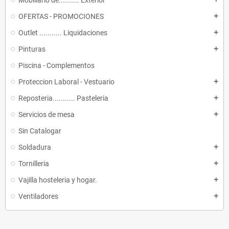
Mobiliario de.......... Exterior
OFERTAS - PROMOCIONES
add
Outlet ........... Liquidaciones
add
Pinturas
add
Piscina - Complementos
Proteccion Laboral - Vestuario
add
Reposteria........... Pasteleria
add
Servicios de mesa
add
Sin Catalogar
Soldadura
add
Tornilleria
add
Vajilla hosteleria y hogar.
add
Ventiladores
add