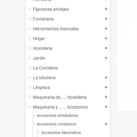
Fijaciones-anclajes
add
Fontaneria
add
Herramientas manuales.
add
Hogar
add
Hosteleria
add
Jardin
add
La Cocteleria
La Vinoteca
add
Limpieza
add
Maquinaria de..... Hosteleria
add
Maquinaria y ...... Accesorios
add
Accesorios Amoladoras
Accesorios compresor
add
Accesorios Neumatica