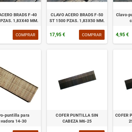
ACERO BRADS F-40
CLAVO ACERO BRADS F-50
Clavo-p
 PZAS. 1,83X40 MM.
ST 1500 PZAS. 1,83X50 MM.
c
17,95 €
4,95 €
COMPRAR
COMPRAR
o-puntilla para
COFER PUNTILLA SIN
COFER Pu
avadora 14-30
CABEZA M6-25
2