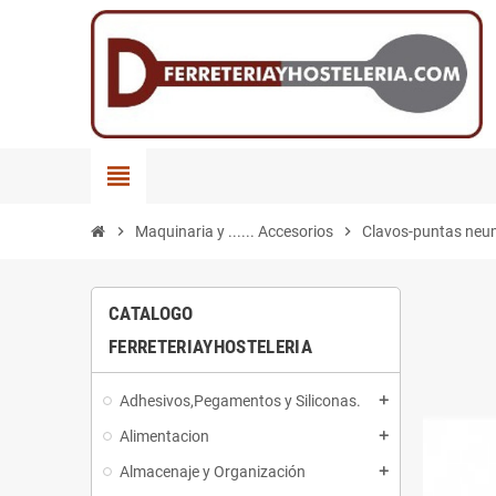
view_headline
chevron_right
Maquinaria y ...... Accesorios
chevron_right
Clavos-puntas neu
CATALOGO
FERRETERIAYHOSTELERIA
Adhesivos,Pegamentos y Siliconas.
add
Alimentacion
add
Almacenaje y Organización
add