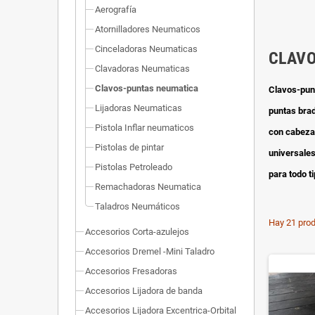
Aerografía
Atornilladores Neumaticos
Cinceladoras Neumaticas
CLAV
Clavadoras Neumaticas
Clavos-puntas neumatica
Clavos-pun
Lijadoras Neumaticas
puntas brad
Pistola Inflar neumaticos
con cabeza
Pistolas de pintar
universale
Pistolas Petroleado
para todo t
Remachadoras Neumatica
Taladros Neumáticos
Hay 21 prod
Accesorios Corta-azulejos
Accesorios Dremel -Mini Taladro
Accesorios Fresadoras
Accesorios Lijadora de banda
Accesorios Lijadora Excentrica-Orbital