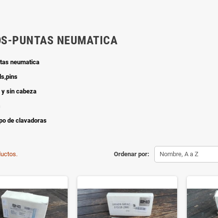
OS-PUNTAS NEUMATICA
tas neumatica
s,pins
 y sin cabeza
s
ipo de clavadoras
uctos.
Ordenar por:
Nombre, A a Z