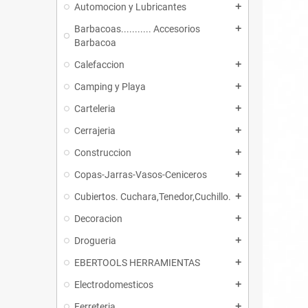
Automocion y Lubricantes
add
Barbacoas........... Accesorios
add
Barbacoa
Calefaccion
add
Camping y Playa
add
Carteleria
add
Cerrajeria
add
Construccion
add
Copas-Jarras-Vasos-Ceniceros
add
Cubiertos. Cuchara,Tenedor,Cuchillo.
add
Decoracion
add
Drogueria
add
EBERTOOLS HERRAMIENTAS
add
Electrodomesticos
add
Ferreteria
add