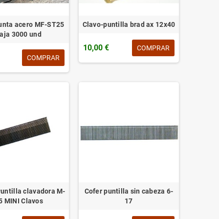
unta acero MF-ST25
Clavo-puntilla brad ax 12x40
aja 3000 und
10,00 €
COMPRAR
COMPRAR
ntilla clavadora M-
Cofer puntilla sin cabeza 6-
5 MINI Clavos
17