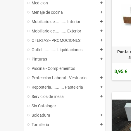
Medicion
add
Menaje de cocina
add
Mobiliario de.......... Interior
add
Mobiliario de.......... Exterior
add
OFERTAS - PROMOCIONES
add
Outlet ........... Liquidaciones
add
Punta 
5
Pinturas
add
Piscina - Complementos
8,95 €
Proteccion Laboral - Vestuario
add
Reposteria........... Pasteleria
add
Servicios de mesa
add
Sin Catalogar
Soldadura
add
Tornilleria
add