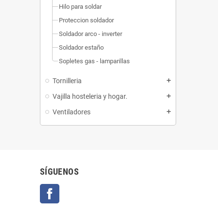
Hilo para soldar
Proteccion soldador
Soldador arco - inverter
Soldador estaño
Sopletes gas - lamparillas
Tornilleria
add
Vajilla hosteleria y hogar.
add
Ventiladores
add
SÍGUENOS
Facebook