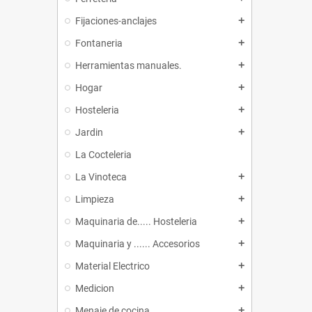
Fijaciones-anclajes
add
Fontaneria
add
Herramientas manuales.
add
Hogar
add
Hosteleria
add
Jardin
add
La Cocteleria
La Vinoteca
add
Limpieza
add
Maquinaria de..... Hosteleria
add
Maquinaria y ...... Accesorios
add
Material Electrico
add
Medicion
add
Menaje de cocina
add