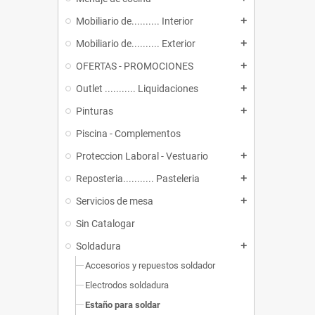
Mobiliario de.......... Interior
add
Mobiliario de.......... Exterior
add
OFERTAS - PROMOCIONES
add
Outlet ........... Liquidaciones
add
Pinturas
add
Piscina - Complementos
Proteccion Laboral - Vestuario
add
Reposteria........... Pasteleria
add
Servicios de mesa
add
Sin Catalogar
Soldadura
add
Accesorios y repuestos soldador
Electrodos soldadura
Estaño para soldar