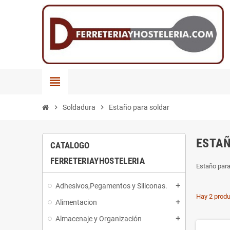
view_headline
chevron_right
Soldadura
chevron_right
Estaño para soldar
ESTAÑ
CATALOGO
FERRETERIAYHOSTELERIA
Estaño para
Adhesivos,Pegamentos y Siliconas.
add
Hay 2 produ
Alimentacion
add
Almacenaje y Organización
add