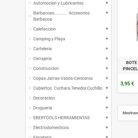
Automocion y Lubricantes
add
Barbacoas........... Accesorios
add
Barbacoa
Calefaccion
add
Camping y Playa
add
Carteleria
add
Cerrajeria
add
BOTE
Construccion
add
PINCEL
Copas-Jarras-Vasos-Ceniceros
add
3,95 €
Cubiertos. Cuchara,Tenedor,Cuchillo.
add
Decoracion
add
Drogueria
add
Mostrand
EBERTOOLS HERRAMIENTAS
add
Electrodomesticos
add
Ferreteria
add