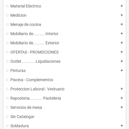
Material Electrico
add
Medicion
add
Menaje de cocina
add
Mobiliario de.......... Interior
add
Mobiliario de.......... Exterior
add
OFERTAS - PROMOCIONES
add
Outlet ........... Liquidaciones
add
Pinturas
add
Piscina - Complementos
Proteccion Laboral - Vestuario
add
Reposteria........... Pasteleria
add
Servicios de mesa
add
Sin Catalogar
Soldadura
add