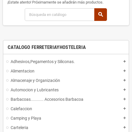
¡Estate atento! Próximamente se añadirán más productos.
search
CATALOGO FERRETERIAYHOSTELERIA
Adhesivos,Pegamentos y Siliconas.
add
Alimentacion
add
Almacenaje y Organización
add
Automocion y Lubricantes
add
Barbacoas........... Accesorios Barbacoa
add
Calefaccion
add
Camping y Playa
add
Carteleria
add