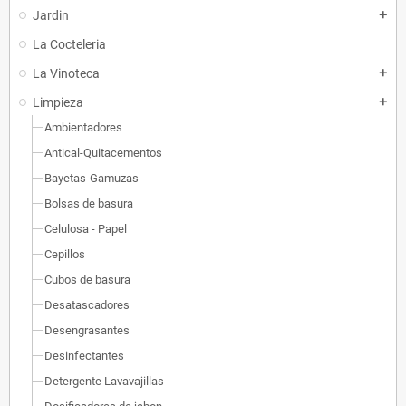
Jardin
add
La Cocteleria
La Vinoteca
add
Limpieza
add
Ambientadores
Antical-Quitacementos
Bayetas-Gamuzas
Bolsas de basura
Celulosa - Papel
Cepillos
Cubos de basura
Desatascadores
Desengrasantes
Desinfectantes
Detergente Lavavajillas