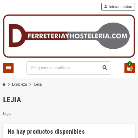
person
Iniciar sesión
0
view_headline
search
chevron_right
chevron_right
Limpieza
Lejia
LEJIA
Lejia
No hay productos disponibles