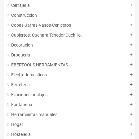
Cerrajeria
add
Construccion
add
Copas-Jarras-Vasos-Ceniceros
add
Cubiertos. Cuchara,Tenedor,Cuchillo.
add
Decoracion
add
Drogueria
add
EBERTOOLS HERRAMIENTAS
add
Electrodomesticos
add
Ferreteria
add
Fijaciones-anclajes
add
Fontaneria
add
Herramientas manuales.
add
Hogar
add
Hosteleria
add