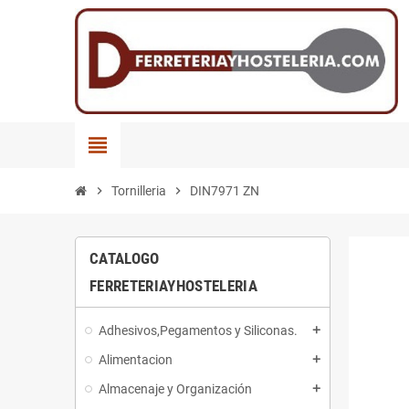
view_headline
chevron_right
Tornilleria
chevron_right
DIN7971 ZN
CATALOGO
FERRETERIAYHOSTELERIA
Adhesivos,Pegamentos y Siliconas.
add
Alimentacion
add
Almacenaje y Organización
add