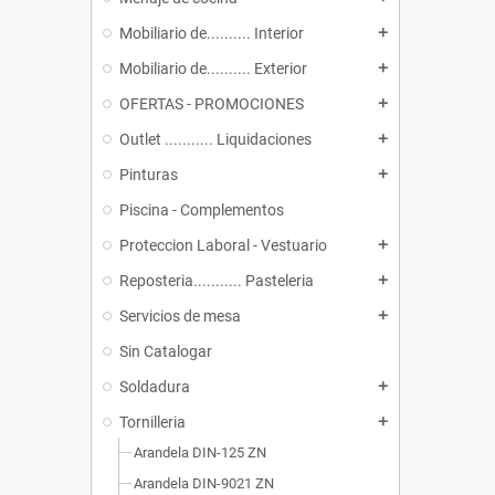
Mobiliario de.......... Interior
add
Mobiliario de.......... Exterior
add
OFERTAS - PROMOCIONES
add
Outlet ........... Liquidaciones
add
Pinturas
add
Piscina - Complementos
Proteccion Laboral - Vestuario
add
Reposteria........... Pasteleria
add
Servicios de mesa
add
Sin Catalogar
Soldadura
add
Tornilleria
add
Arandela DIN-125 ZN
Arandela DIN-9021 ZN