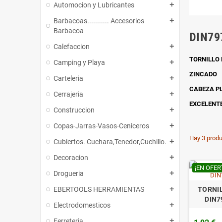
Automocion y Lubricantes
add
Barbacoas........... Accesorios
add
Barbacoa
DIN79
Calefaccion
add
TORNILLO
Camping y Playa
add
ZINCADO
Carteleria
add
CABEZA PL
Cerrajeria
add
EXCELENTE
Construccion
add
Copas-Jarras-Vasos-Ceniceros
add
Hay 3 produ
Cubiertos. Cuchara,Tenedor,Cuchillo.
add
Decoracion
add
¡EN OFER
Drogueria
add
TORNI
EBERTOOLS HERRAMIENTAS
add
DIN7
Electrodomesticos
add
Ferreteria
add