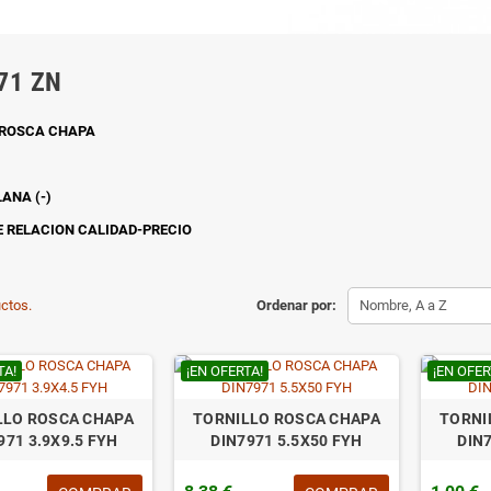
71 ZN
 ROSCA CHAPA
ANA (-)
 RELACION CALIDAD-PRECIO
ctos.
Ordenar por:
Nombre, A a Z
TA!
¡EN OFERTA!
¡EN OFER
LLO ROSCA CHAPA
TORNILLO ROSCA CHAPA
TORNI
971 3.9X9.5 FYH
DIN7971 5.5X50 FYH
DIN