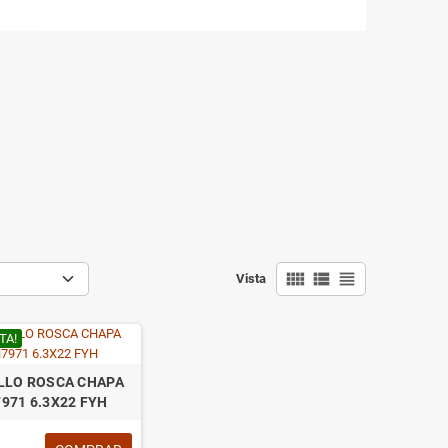
view_comfy
view_list
view_headline
Vista
TA!
LLO ROSCA CHAPA
7971 6.3X22 FYH