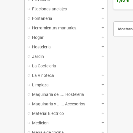
1,92 €
Fijaciones-anclajes
add
Fontaneria
add
Herramientas manuales.
add
Mostrand
Hogar
add
Hosteleria
add
Jardin
add
La Cocteleria
La Vinoteca
add
Limpieza
add
Maquinaria de..... Hosteleria
add
Maquinaria y ...... Accesorios
add
Material Electrico
add
Medicion
add
Menaje de cocina
add