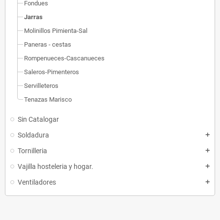
Fondues
Jarras
Molinillos Pimienta-Sal
Paneras - cestas
Rompenueces-Cascanueces
Saleros-Pimenteros
Servilleteros
Tenazas Marisco
Sin Catalogar
Soldadura
add
Tornilleria
add
Vajilla hosteleria y hogar.
add
Ventiladores
add