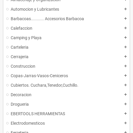
Automocion y Lubricantes
add
Barbacoas........... Accesorios Barbacoa
add
Calefaccion
add
Camping y Playa
add
Carteleria
add
Cerrajeria
add
Construccion
add
Copas-Jarras-Vasos-Ceniceros
add
Cubiertos. Cuchara,Tenedor,Cuchillo.
add
Decoracion
add
Drogueria
add
EBERTOOLS HERRAMIENTAS
add
Electrodomesticos
add
Ferreteria
add