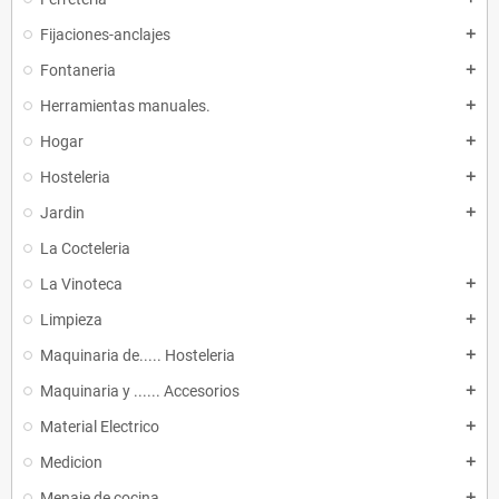
Fijaciones-anclajes
add
Fontaneria
add
Herramientas manuales.
add
Hogar
add
Hosteleria
add
Jardin
add
La Cocteleria
La Vinoteca
add
Limpieza
add
Maquinaria de..... Hosteleria
add
Maquinaria y ...... Accesorios
add
Material Electrico
add
Medicion
add
Menaje de cocina
add