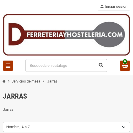
person
Iniciar sesión
0
view_headline
search
chevron_right
chevron_right
Servicios de mesa
Jarras
JARRAS
Jarras
Nombre, A a Z