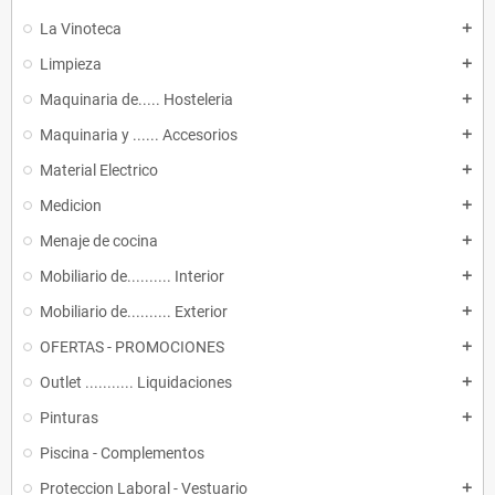
La Vinoteca
add
Limpieza
add
Maquinaria de..... Hosteleria
add
Maquinaria y ...... Accesorios
add
Material Electrico
add
Medicion
add
Menaje de cocina
add
Mobiliario de.......... Interior
add
Mobiliario de.......... Exterior
add
OFERTAS - PROMOCIONES
add
Outlet ........... Liquidaciones
add
Pinturas
add
Piscina - Complementos
Proteccion Laboral - Vestuario
add