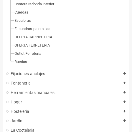
Contera redonda interior
Cuerdas
Escaleras
Escuadras-palomillas
OFERTA CARPINTERIA
OFERTA FERRETERIA
Outlet Ferreteria
Ruedas
Fijaciones-anclajes
add
Fontaneria
add
Herramientas manuales.
add
Hogar
add
Hosteleria
add
Jardin
add
La Cocteleria