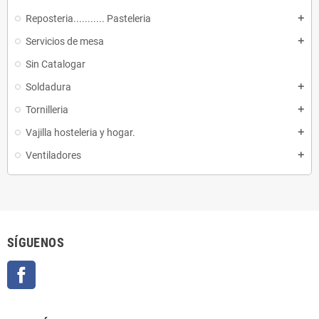
Reposteria........... Pasteleria
add
Servicios de mesa
add
Sin Catalogar
Soldadura
add
Tornilleria
add
Vajilla hosteleria y hogar.
add
Ventiladores
add
SÍGUENOS
Facebook