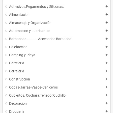
Adhesivos,Pegamentos y Siliconas.
add
Alimentacion
add
Almacenaje y Organización
add
Automocion y Lubricantes
add
Barbacoas........... Accesorios Barbacoa
add
Calefaccion
add
Camping y Playa
add
Carteleria
add
Cerrajeria
add
Construccion
add
Copas-Jarras-Vasos-Ceniceros
add
Cubiertos. Cuchara,Tenedor,Cuchillo.
add
Decoracion
add
Drogueria
add