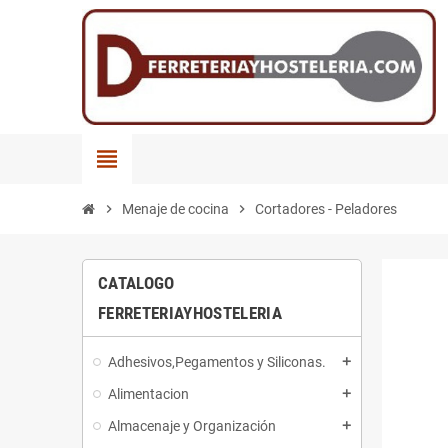
view_headline
chevron_right
Menaje de cocina
chevron_right
Cortadores - Peladores
CATALOGO
FERRETERIAYHOSTELERIA
Adhesivos,Pegamentos y Siliconas.
add
Alimentacion
add
Almacenaje y Organización
add