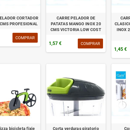
PELADOR CORTADOR
CARRE PELADOR DE
CAR
 CMS PROFESIONAL
PATATAS MANGO INOX 20
CLASIC
CMS VICTORIA LOW COST
INOX 
COMPRAR
1,57 €
COMPRAR
1,45 €
izza bicicleta fixie
Corta verduras giratorio
Co