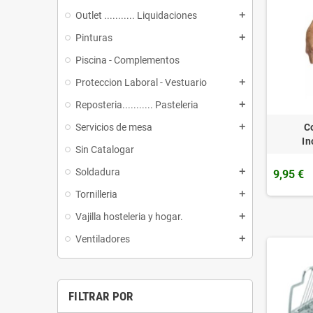
Outlet ........... Liquidaciones
add
Pinturas
add
Piscina - Complementos
Proteccion Laboral - Vestuario
add
Reposteria........... Pasteleria
add
C
Servicios de mesa
add
In
Sin Catalogar
Soldadura
add
9,95 €
Tornilleria
add
Vajilla hosteleria y hogar.
add
Ventiladores
add
FILTRAR POR