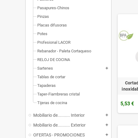
Pasapures-Chinos
Pinzas
Placas difusoras
Potes
Profesional LACOR
Rebanador - Paleta Cortaqueso
RELOJ DE COCINA
Sartenes
add
Tablas de cortar
Cortad
Tapaderas
inoxidab
Taper-Fiambreras cristal
Tijeras de cocina
5,53 €
Mobiliario de.......... Interior
add
Mobiliario de.......... Exterior
add
OFERTAS - PROMOCIONES
add