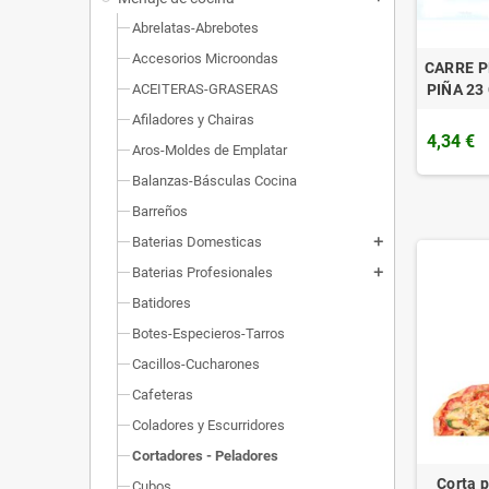
Abrelatas-Abrebotes
Accesorios Microondas
CARRE 
PIÑA 23
ACEITERAS-GRASERAS
Afiladores y Chairas
4,34 €
Aros-Moldes de Emplatar
Balanzas-Básculas Cocina
Barreños
Baterias Domesticas
add
Baterias Profesionales
add
Batidores
Botes-Especieros-Tarros
Cacillos-Cucharones
Cafeteras
Coladores y Escurridores
Cortadores - Peladores
Corta p
Cubos