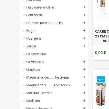
Fijaciones-anclajes
add
Fontaneria
add
Herramientas manuales.
add
Hogar
add
CARRE C
21 CMS
Hosteleria
add
VIC
Jardin
add
0,00 €
La Cocteleria
La Vinoteca
add
Limpieza
add
Maquinaria de..... Hosteleria
add
Maquinaria y ...... Accesorios
add
Material Electrico
add
Medicion
add
Menaje de cocina
add