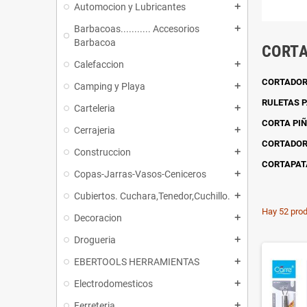
Automocion y Lubricantes
add
Barbacoas........... Accesorios
add
Barbacoa
CORTA
Calefaccion
add
CORTADOR
Camping y Playa
add
RULETAS P
Carteleria
add
CORTA PI
Cerrajeria
add
CORTADOR
Construccion
add
CORTAPAT
Copas-Jarras-Vasos-Ceniceros
add
Cubiertos. Cuchara,Tenedor,Cuchillo.
add
Hay 52 prod
Decoracion
add
Drogueria
add
EBERTOOLS HERRAMIENTAS
add
Electrodomesticos
add
Ferreteria
add