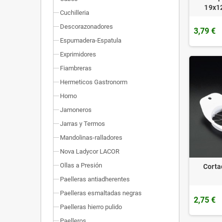
19x1
Cuchilleria
Descorazonadores
3,79 €
Espumadera-Espatula
Exprimidores
Fiambreras
Hermeticos Gastronorm
Horno
Jamoneros
Jarras y Termos
Mandolinas-ralladores
Nova Ladycor LACOR
Ollas a Presión
Corta
Paelleras antiadherentes
Paelleras esmaltadas negras
2,75 €
Paelleras hierro pulido
Paelleros