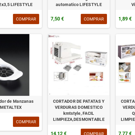
2x3,5 LIFESTYLE
automatico LIFESTYLE
V
7,50 €
1,89 €
COMPRAR
COMPRAR
dor de Manzanas
CORTADOR DE PATATAS Y
CORTA
METALTEX
VERDURAS DOMESTICO
VERD
kmtstyle, FACIL
Q
LIMPIEZA,DESMONTABLE
LIMPI
COMPRAR
14,12 €
7,77 €
COMPRAR