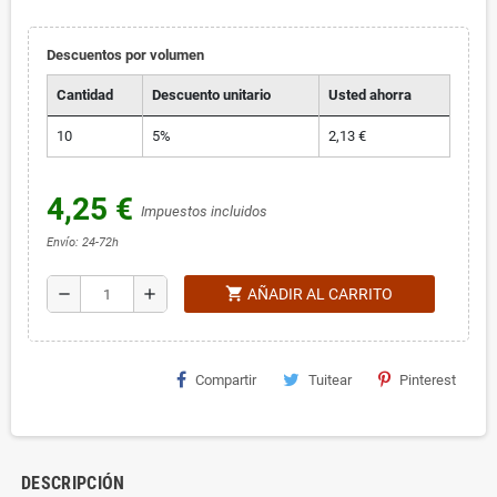
Descuentos por volumen
Cantidad
Descuento unitario
Usted ahorra
10
5%
2,13 €
4,25 €
Impuestos incluidos
Envío: 24-72h
shopping_cart
remove
add
AÑADIR AL CARRITO
Compartir
Tuitear
Pinterest
DESCRIPCIÓN