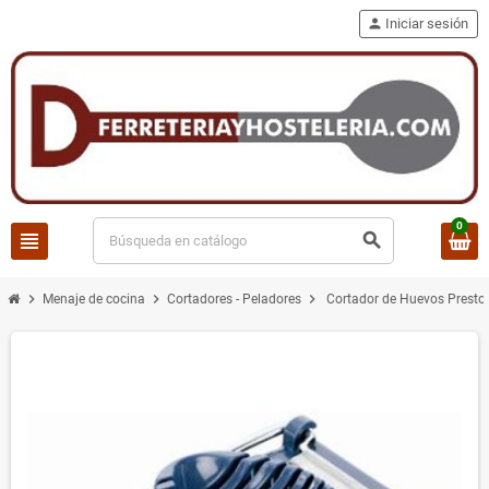
person
Iniciar sesión
0
view_headline
search
chevron_right
chevron_right
chevron_right
Menaje de cocina
Cortadores - Peladores
Cortador de Huevos Prest