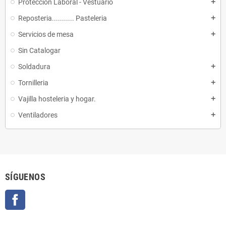
Proteccion Laboral - Vestuario
add
Reposteria........... Pasteleria
add
Servicios de mesa
add
Sin Catalogar
Soldadura
add
Tornilleria
add
Vajilla hosteleria y hogar.
add
Ventiladores
add
SÍGUENOS
Facebook