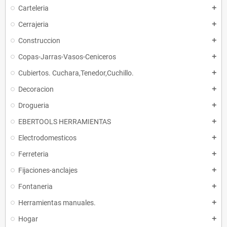
Carteleria
add
Cerrajeria
add
Construccion
add
Copas-Jarras-Vasos-Ceniceros
add
Cubiertos. Cuchara,Tenedor,Cuchillo.
add
Decoracion
add
Drogueria
add
EBERTOOLS HERRAMIENTAS
add
Electrodomesticos
add
Ferreteria
add
Fijaciones-anclajes
add
Fontaneria
add
Herramientas manuales.
add
Hogar
add