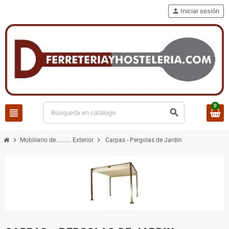
person
Iniciar sesión
0
view_headline
search
chevron_right
chevron_right
Mobiliario de.......... Exterior
Carpas - Pergolas de Jardin