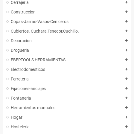
Cerrajeria
add
Construccion
add
Copas-Jarras-Vasos-Ceniceros
add
Cubiertos. Cuchara,Tenedor,Cuchillo.
add
Decoracion
add
Drogueria
add
EBERTOOLS HERRAMIENTAS
add
Electrodomesticos
add
Ferreteria
add
Fijaciones-anclajes
add
Fontaneria
add
Herramientas manuales.
add
Hogar
add
Hosteleria
add