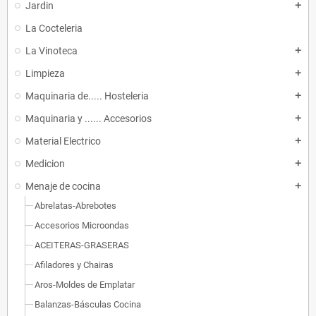
Jardin
add
La Cocteleria
La Vinoteca
add
Limpieza
add
Maquinaria de..... Hosteleria
add
Maquinaria y ...... Accesorios
add
Material Electrico
add
Medicion
add
Menaje de cocina
add
Abrelatas-Abrebotes
Accesorios Microondas
ACEITERAS-GRASERAS
Afiladores y Chairas
Aros-Moldes de Emplatar
Balanzas-Básculas Cocina