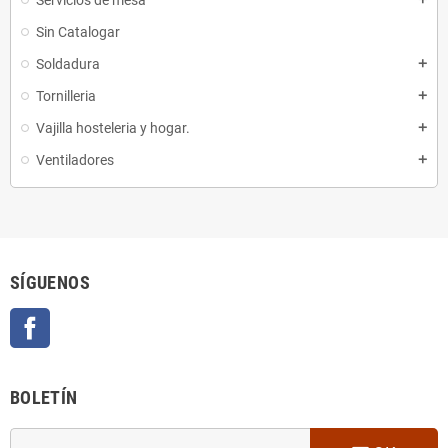
Servicios de mesa
Sin Catalogar
Soldadura
add
Tornilleria
add
Vajilla hosteleria y hogar.
add
Ventiladores
add
SÍGUENOS
Facebook
BOLETÍN