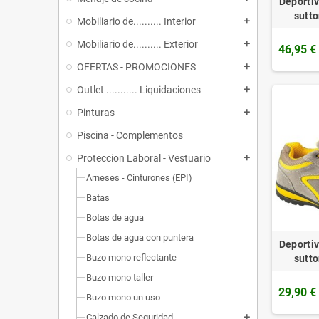
Deporti
sutto
Mobiliario de.......... Interior
add
Mobiliario de.......... Exterior
add
46,95 €
OFERTAS - PROMOCIONES
add
Outlet ........... Liquidaciones
add
Pinturas
add
Piscina - Complementos
Proteccion Laboral - Vestuario
add
Arneses - Cinturones (EPI)
Batas
Botas de agua
Botas de agua con puntera
Deporti
Buzo mono reflectante
sutto
Buzo mono taller
29,90 €
Buzo mono un uso
Calzado de Seguridad
add