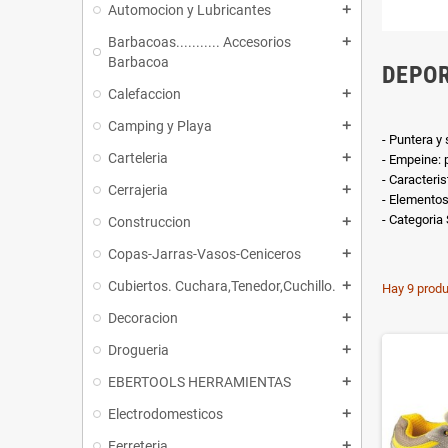
Automocion y Lubricantes
add
Barbacoas........... Accesorios
add
Barbacoa
DEPOR
Calefaccion
add
Camping y Playa
add
- Puntera y
Carteleria
add
- Empeine: 
- Caracteri
Cerrajeria
add
- Elementos
- Categoria 
Construccion
add
Copas-Jarras-Vasos-Ceniceros
add
Cubiertos. Cuchara,Tenedor,Cuchillo.
add
Hay 9 produ
Decoracion
add
Drogueria
add
EBERTOOLS HERRAMIENTAS
add
Electrodomesticos
add
Ferreteria
add