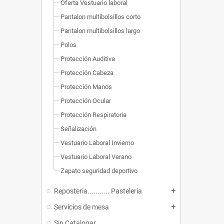
Oferta Vestuario laboral
Pantalon multibolsillos corto
Pantalon multibolsillos largo
Polos
Protección Auditiva
Protección Cabeza
Protección Manos
Protección Ocular
Protección Respiratoria
Señalización
Vestuario Laboral Invierno
Vestuario Laboral Verano
Zapato seguridad deportivo
Reposteria........... Pasteleria
add
Servicios de mesa
add
Sin Catalogar