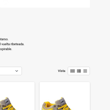
atarso.
 vuelta ribeteada.
spirable.
view_comfy
view_list
view_headline
Vista