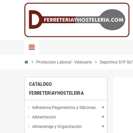
view_headline
chevron_right
Proteccion Laboral - Vestuario
chevron_right
Deportiva S1P S
CATALOGO
FERRETERIAYHOSTELERIA
Adhesivos,Pegamentos y Siliconas.
add
Alimentacion
add
Almacenaje y Organización
add