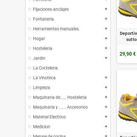
Fijaciones-anclajes
add
Fontaneria
add
Herramientas manuales.
add
Deporti
Hogar
add
sutto
Hosteleria
add
29,90 €
Jardin
add
La Cocteleria
La Vinoteca
add
Limpieza
add
Maquinaria de..... Hosteleria
add
Maquinaria y ...... Accesorios
add
Material Electrico
add
Medicion
add
Menaje de cocina
add