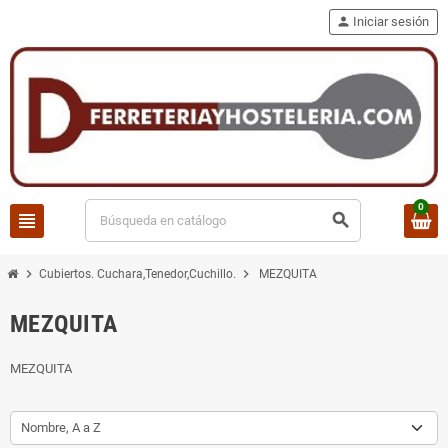
person
Iniciar sesión
0
view_headline
search
chevron_right
chevron_right
Cubiertos. Cuchara,Tenedor,Cuchillo.
MEZQUITA
MEZQUITA
MEZQUITA
Nombre, A a Z