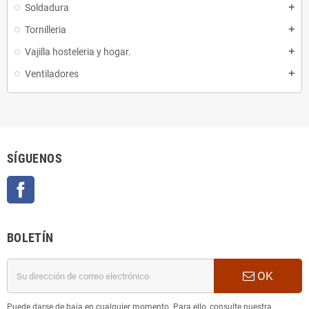
Soldadura
add
Tornilleria
add
Vajilla hosteleria y hogar.
add
Ventiladores
add
SÍGUENOS
Facebook
BOLETÍN
OK
Puede darse de baja en cualquier momento. Para ello, consulte nuestra