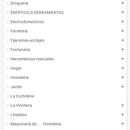
Drogueria
add
EBERTOOLS HERRAMIENTAS
add
Electrodomesticos
add
Ferreteria
add
Fijaciones-anclajes
add
Fontaneria
add
Herramientas manuales.
add
Hogar
add
Hosteleria
add
Jardin
add
La Cocteleria
La Vinoteca
add
Limpieza
add
Maquinaria de..... Hosteleria
add