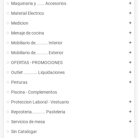
Maquinaria y ...... Accesorios
add
Material Electrico
add
Medicion
add
Menaje de cocina
add
Mobiliario de.......... Interior
add
Mobiliario de.......... Exterior
add
OFERTAS - PROMOCIONES
add
Outlet ........... Liquidaciones
add
Pinturas
add
Piscina - Complementos
Proteccion Laboral - Vestuario
add
Reposteria........... Pasteleria
add
Servicios de mesa
add
Sin Catalogar