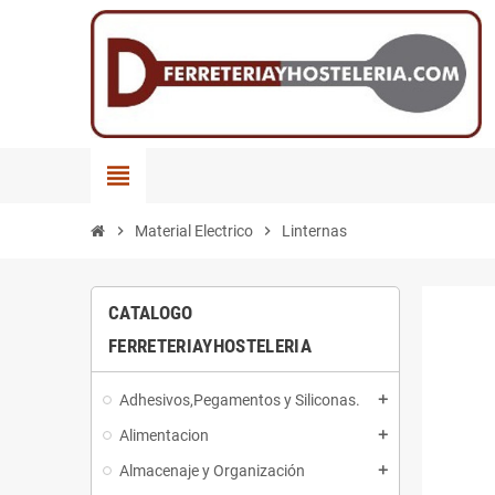
view_headline
chevron_right
Material Electrico
chevron_right
Linternas
CATALOGO
FERRETERIAYHOSTELERIA
Adhesivos,Pegamentos y Siliconas.
add
Alimentacion
add
Almacenaje y Organización
add