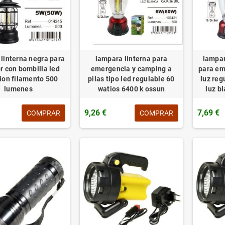
linterna negra para
lampara linterna para
lampar
or con bombilla led
emergencia y camping a
para em
ion filamento 500
pilas tipo led regulable 60
luz reg
lumenes
watios 6400 k ossun
luz b
9,26 €
7,69 €
COMPRAR
COMPRAR