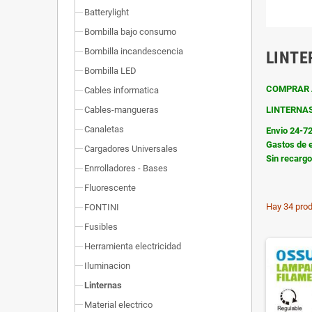
Batterylight
Bombilla bajo consumo
Bombilla incandescencia
LINTE
Bombilla LED
COMPRAR 
Cables informatica
LINTERNA
Cables-mangueras
Canaletas
Envio 24-7
Gastos de e
Cargadores Universales
Sin recarg
Enrrolladores - Bases
Fluorescente
Hay 34 prod
FONTINI
Fusibles
Herramienta electricidad
Iluminacion
Linternas
Material electrico