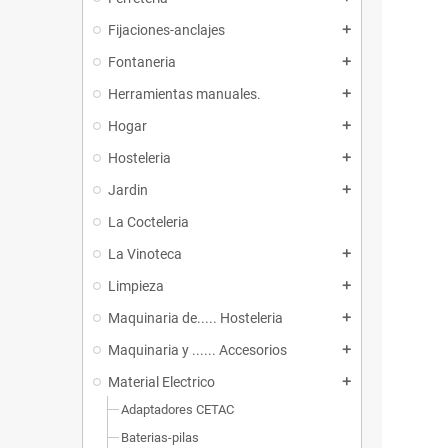
Fijaciones-anclajes
add
Fontaneria
add
Herramientas manuales.
add
Hogar
add
Hosteleria
add
Jardin
add
La Cocteleria
La Vinoteca
add
Limpieza
add
Maquinaria de..... Hosteleria
add
Maquinaria y ...... Accesorios
add
Material Electrico
add
Adaptadores CETAC
Baterias-pilas