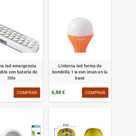
na led emergencia
Linterna led forma de
able con bateria de
bombilla 1 w.con iman en la
litio
base
6,88 €
COMPRAR
COMPRAR