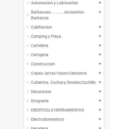
Automocion y Lubricantes
add
Barbacoas........... Accesorios
add
Barbacoa
Calefaccion
add
Camping y Playa
add
Carteleria
add
Cerrajeria
add
Construccion
add
Copas-Jarras-Vasos-Ceniceros
add
Cubiertos. Cuchara,Tenedor,Cuchillo.
add
Decoracion
add
Drogueria
add
EBERTOOLS HERRAMIENTAS
add
Electrodomesticos
add
Ferreteria
add