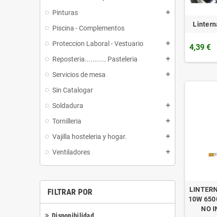
Pinturas
add
Linter
Piscina - Complementos
Proteccion Laboral - Vestuario
add
4,39 €
Reposteria........... Pasteleria
add
Servicios de mesa
add
Sin Catalogar
Soldadura
add
Tornilleria
add
Vajilla hosteleria y hogar.
add
Ventiladores
add
LINTERN
FILTRAR POR
10W 650
NO I
Disponibilidad