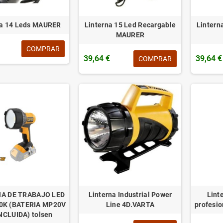
na 14 Leds MAURER
Linterna 15 Led Recargable
Lintern
MAURER
COMPRAR
39,64 €
39,64 €
COMPRAR
A DE TRABAJO LED
Linterna Industrial Power
Lint
0K (BATERIA MP20V
Line 4D.VARTA
profesio
NCLUIDA) tolsen