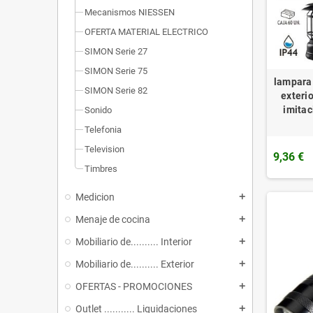
Mecanismos NIESSEN
OFERTA MATERIAL ELECTRICO
SIMON Serie 27
SIMON Serie 75
lampara 
SIMON Serie 82
exteri
imitac
Sonido
Telefonia
Television
9,36 €
Timbres
Medicion
add
Menaje de cocina
add
Mobiliario de.......... Interior
add
Mobiliario de.......... Exterior
add
OFERTAS - PROMOCIONES
add
Outlet ........... Liquidaciones
add