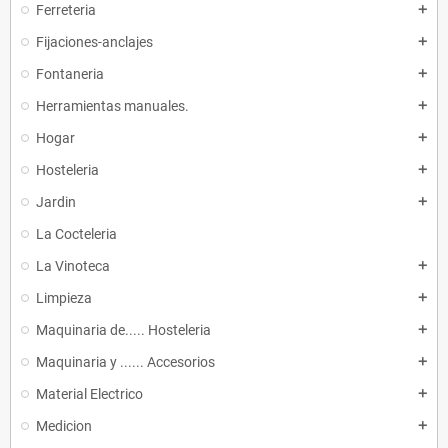
Ferreteria
add
Fijaciones-anclajes
add
Fontaneria
add
Herramientas manuales.
add
Hogar
add
Hosteleria
add
Jardin
add
La Cocteleria
La Vinoteca
add
Limpieza
add
Maquinaria de..... Hosteleria
add
Maquinaria y ...... Accesorios
add
Material Electrico
add
Medicion
add