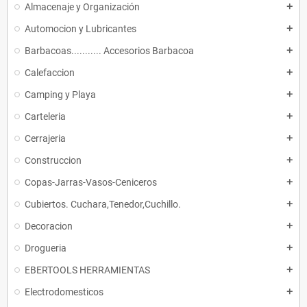
Almacenaje y Organización
add
Automocion y Lubricantes
add
Barbacoas........... Accesorios Barbacoa
add
Calefaccion
add
Camping y Playa
add
Carteleria
add
Cerrajeria
add
Construccion
add
Copas-Jarras-Vasos-Ceniceros
add
Cubiertos. Cuchara,Tenedor,Cuchillo.
add
Decoracion
add
Drogueria
add
EBERTOOLS HERRAMIENTAS
add
Electrodomesticos
add