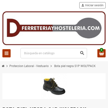
person
Iniciar sesión
0
view_headline
search
chevron_right
chevron_right
Proteccion Laboral - Vestuario
Bota piel negra S1P WOLFPACK