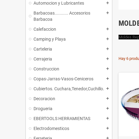
Automocion y Lubricantes
add
Barbacoas........... Accesorios
add
Barbacoa
MOLDE
Calefaccion
add
Moldes Rep
Camping y Playa
add
Carteleria
add
Hay 6 produ
Cerrajeria
add
Construccion
add
Copas-Jarras-Vasos-Ceniceros
add
Cubiertos. Cuchara,Tenedor,Cuchillo.
add
Decoracion
add
Drogueria
add
EBERTOOLS HERRAMIENTAS
add
Electrodomesticos
add
Ferreteria
add