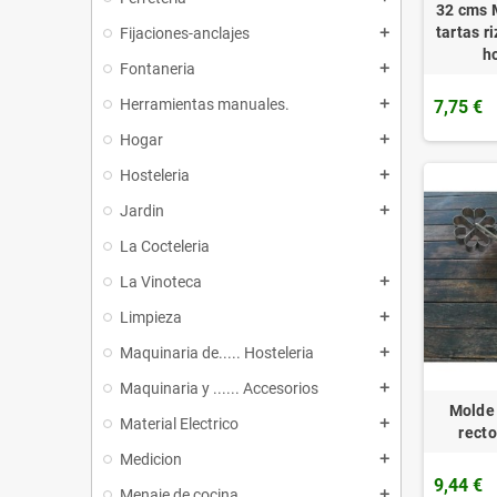
32 cms 
tartas r
Fijaciones-anclajes
add
h
Fontaneria
add
Herramientas manuales.
7,75 €
add
Hogar
add
Hosteleria
add
Jardin
add
La Cocteleria
La Vinoteca
add
Limpieza
add
Maquinaria de..... Hosteleria
add
Maquinaria y ...... Accesorios
add
Molde
Material Electrico
add
recto
Medicion
add
9,44 €
Menaje de cocina
add