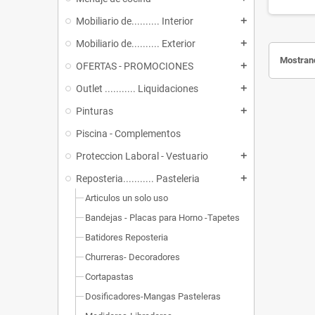
Mobiliario de.......... Interior
add
Mobiliario de.......... Exterior
add
Mostrand
OFERTAS - PROMOCIONES
add
Outlet ........... Liquidaciones
add
Pinturas
add
Piscina - Complementos
Proteccion Laboral - Vestuario
add
Reposteria........... Pasteleria
add
Articulos un solo uso
Bandejas - Placas para Horno -Tapetes
Batidores Reposteria
Churreras- Decoradores
Cortapastas
Dosificadores-Mangas Pasteleras