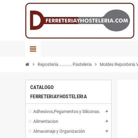
view_headline
chevron_right
Reposteria........... Pasteleria
chevron_right
Moldes Reposteria 
CATALOGO
FERRETERIAYHOSTELERIA
Adhesivos,Pegamentos y Siliconas.
add
Alimentacion
add
Almacenaje y Organización
add