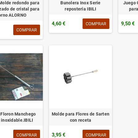
Molde redondo para
Bunolera Inox Serie
Juego 
izado de cristal para
reposteria IBILI
para
orno ALORNO
4,60 €
9,50 €
COMPRAR
COMPRAR
 Floron Manchego
Molde para Flores de Sarten
 inoxidable.IBILI
con receta
3,95 €
COMPRAR
COMPRAR