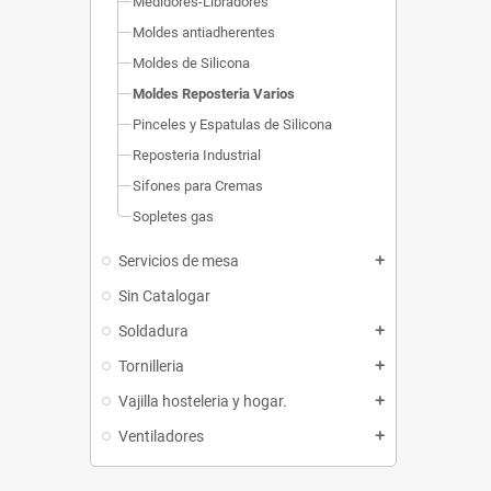
Medidores-Libradores
Moldes antiadherentes
Moldes de Silicona
Moldes Reposteria Varios
Pinceles y Espatulas de Silicona
Reposteria Industrial
Sifones para Cremas
Sopletes gas
Servicios de mesa
add
Sin Catalogar
Soldadura
add
Tornilleria
add
Vajilla hosteleria y hogar.
add
Ventiladores
add