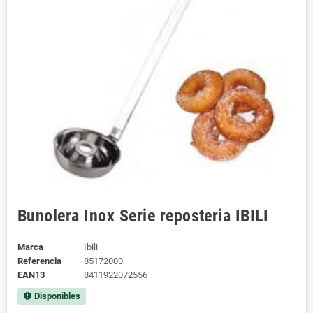
Bunolera Inox Serie reposteria IBILI
Marca
Ibili
Referencia
85172000
EAN13
8411922072556
Disponibles
new_releases