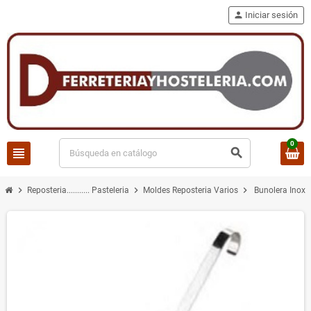
person
Iniciar sesión
0
view_headline
search
chevron_right
chevron_right
chevron_right
Reposteria........... Pasteleria
Moldes Reposteria Varios
Bunolera Inox S