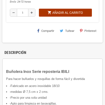
Envío: 24-72 horas
shopping_cart
remove
add
AÑADIR AL CARRITO
Compartir
Tuitear
Pinterest
DESCRIPCIÓN
Buñolera Inox Serie reposteria IBILI
Para hacer buñuelos y rosquillas de forma fácil y divertida
-Fabricado en acero inoxidable 18/10
-medidas Ø 7,5 cm x 2 cms.
-Precio por una sola unidad
-Apto para limpieza en lavavajillas.