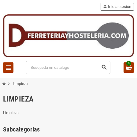
person
Iniciar sesión
0
view_headline
search
chevron_right
Limpieza
LIMPIEZA
Limpieza
Subcategorías