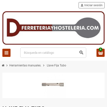
person
Iniciar sesión
0
view_headline
search
chevron_right
chevron_right
Herramientas manuales.
Llave Fija Tubo