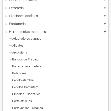
Electrodomesticos
Ferreteria
add
Fijaciones-anclajes
add
Fontaneria
add
Herramientas manuales.
add
Adaptadores carraca
Alicates
Arco sierra
Bancos de Trabajo
Barrena para madera
Botadores
Cepillo alambre
Cepillos Carpintero
Cinceles - Cortafrios
Corta azulejos
Cortavarillas - Cizallas