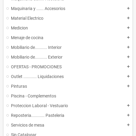
Maquinaria y ...... Accesorios
add
Material Electrico
add
Medicion
add
Menaje de cocina
add
Mobiliario de.......... Interior
add
Mobiliario de.......... Exterior
add
OFERTAS - PROMOCIONES
add
Outlet ........... Liquidaciones
add
Pinturas
add
Piscina - Complementos
Proteccion Laboral - Vestuario
add
Reposteria........... Pasteleria
add
Servicios de mesa
add
Sin Catalogar