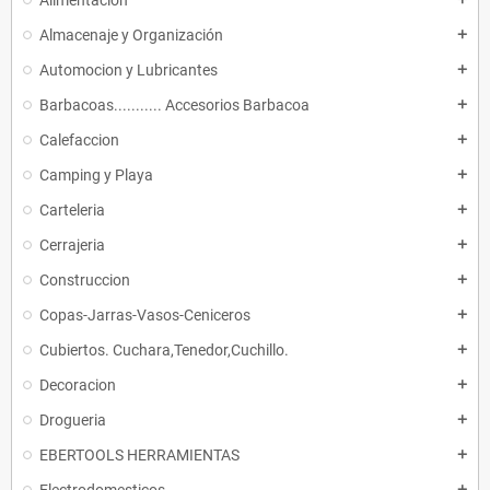
Alimentacion
Almacenaje y Organización
add
Automocion y Lubricantes
add
Barbacoas........... Accesorios Barbacoa
add
Calefaccion
add
Camping y Playa
add
Carteleria
add
Cerrajeria
add
Construccion
add
Copas-Jarras-Vasos-Ceniceros
add
Cubiertos. Cuchara,Tenedor,Cuchillo.
add
Decoracion
add
Drogueria
add
EBERTOOLS HERRAMIENTAS
add
add