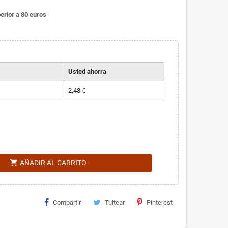
erior a 80 euros
Usted ahorra
2,48 €
shopping_cart
AÑADIR AL CARRITO
Compartir
Tuitear
Pinterest