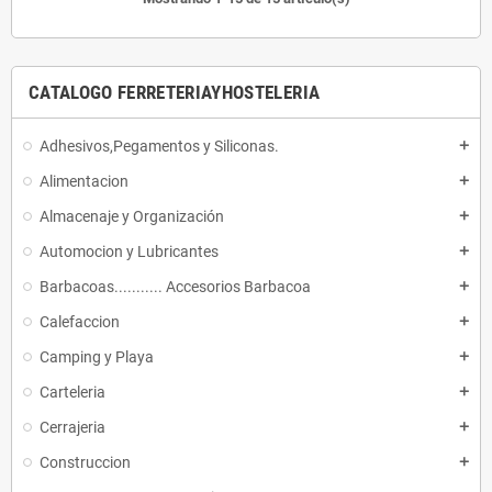
CATALOGO FERRETERIAYHOSTELERIA
Adhesivos,Pegamentos y Siliconas.
add
Alimentacion
add
Almacenaje y Organización
add
Automocion y Lubricantes
add
Barbacoas........... Accesorios Barbacoa
add
Calefaccion
add
Camping y Playa
add
Carteleria
add
Cerrajeria
add
Construccion
add