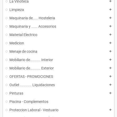
La Vinoteca
add
Limpieza
add
Maquinaria de..... Hosteleria
add
Maquinaria y ...... Accesorios
add
Material Electrico
add
Medicion
add
Menaje de cocina
add
Mobiliario de.......... Interior
add
Mobiliario de.......... Exterior
add
OFERTAS - PROMOCIONES
add
Outlet ........... Liquidaciones
add
Pinturas
add
Piscina - Complementos
Proteccion Laboral - Vestuario
add