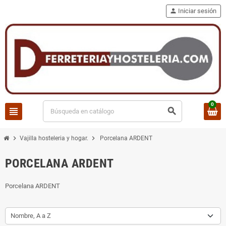
person
Iniciar sesión
0
view_headline
search
chevron_right
chevron_right
Vajilla hosteleria y hogar.
Porcelana ARDENT
PORCELANA ARDENT
Porcelana ARDENT
Nombre, A a Z