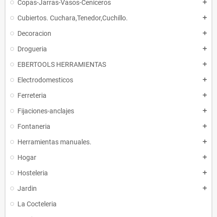
Copas-Jarras-Vasos-Ceniceros
add
Cubiertos. Cuchara,Tenedor,Cuchillo.
add
Decoracion
add
Drogueria
add
EBERTOOLS HERRAMIENTAS
add
Electrodomesticos
add
Ferreteria
add
Fijaciones-anclajes
add
Fontaneria
add
Herramientas manuales.
add
Hogar
add
Hosteleria
add
Jardin
add
La Cocteleria