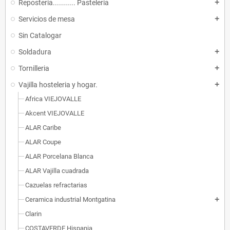
Reposteria........... Pasteleria
add
Servicios de mesa
add
Sin Catalogar
Soldadura
add
Tornilleria
add
Vajilla hosteleria y hogar.
add
Africa VIEJOVALLE
Akcent VIEJOVALLE
ALAR Caribe
ALAR Coupe
ALAR Porcelana Blanca
ALAR Vajilla cuadrada
Cazuelas refractarias
Ceramica industrial Montgatina
add
Clarin
COSTAVERDE Hispania