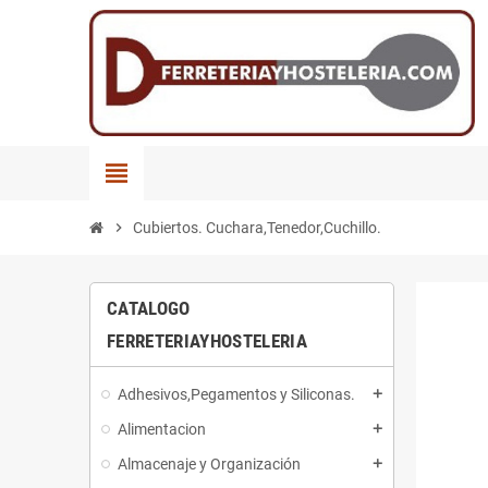
view_headline
chevron_right
Cubiertos. Cuchara,Tenedor,Cuchillo.
CATALOGO
FERRETERIAYHOSTELERIA
Adhesivos,Pegamentos y Siliconas.
add
Alimentacion
add
Almacenaje y Organización
add