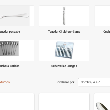
enedor pescado
Tenedor Chuletero-Carne
Cuch
uchara Batidos
Cuberterias-Juegos
oductos.
Ordenar por:
Nombre, A a Z