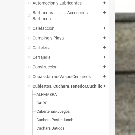
Automocion y Lubricantes
add
Barbacoas........... Accesorios
add
Barbacoa
Calefaccion
add
Camping y Playa
add
Carteleria
add
Cerrajeria
add
Construccion
add
Copas-Jarras-Vasos-Ceniceros
add
Cubiertos. Cuchara,Tenedor,Cuchillo.
add
ALHAMBRA
CAIRO
Cuberterias-Juegos
Cuchara Postre-lunch
Cuchara Batidos