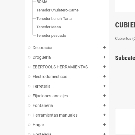
ROMA
Tenedor Chuletero-Carne
Tenedor Lunch-Tarta
CUBIE
Tenedor Mesa
Tenedor pescado
Cubiertos (
Decoracion
add
Subcate
Drogueria
add
EBERTOOLS HERRAMIENTAS
add
Electrodomesticos
add
Ferreteria
add
Fijaciones-anclajes
add
Fontaneria
add
Herramientas manuales.
add
Hogar
add
Hosteleria
add