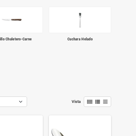
illo Chuletero-Carne
Cuchara Helado
view_comfy
view_list
view_headline
Vista