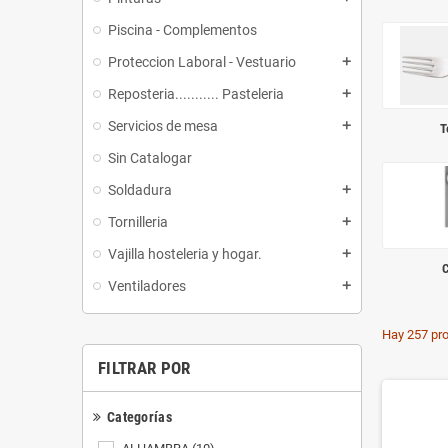
Piscina - Complementos
Proteccion Laboral - Vestuario
add
Reposteria........... Pasteleria
add
Servicios de mesa
add
T
Sin Catalogar
Soldadura
add
Tornilleria
add
Vajilla hosteleria y hogar.
add
C
Ventiladores
add
Hay 257 pr
FILTRAR POR
Categorías