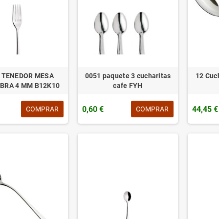
 TENEDOR MESA
0051 paquete 3 cucharitas
12 Cuc
BRA 4 MM B12K10
cafe FYH
0,60 €
44,45 €
COMPRAR
COMPRAR