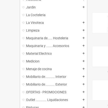
Jardin
add
La Cocteleria
La Vinoteca
add
Limpieza
add
Maquinaria de..... Hosteleria
add
Maquinaria y ...... Accesorios
add
Material Electrico
add
Medicion
add
Menaje de cocina
add
Mobiliario de.......... Interior
add
Mobiliario de.......... Exterior
add
OFERTAS - PROMOCIONES
add
Outlet ........... Liquidaciones
add
Pinturas
add