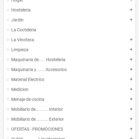
Hogar
Hosteleria
add
Jardin
add
La Cocteleria
La Vinoteca
add
Limpieza
add
Maquinaria de..... Hosteleria
add
Maquinaria y ...... Accesorios
add
Material Electrico
add
Medicion
add
Menaje de cocina
add
Mobiliario de.......... Interior
add
Mobiliario de.......... Exterior
add
OFERTAS - PROMOCIONES
add
add