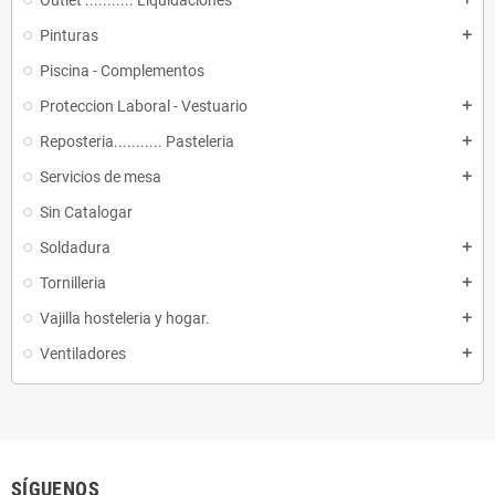
Outlet ........... Liquidaciones
Pinturas
add
Piscina - Complementos
Proteccion Laboral - Vestuario
add
Reposteria........... Pasteleria
add
Servicios de mesa
add
Sin Catalogar
Soldadura
add
Tornilleria
add
Vajilla hosteleria y hogar.
add
Ventiladores
add
SÍGUENOS