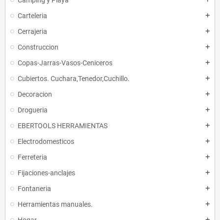
Camping y Playa
Carteleria
add
Cerrajeria
add
Construccion
add
Copas-Jarras-Vasos-Ceniceros
add
Cubiertos. Cuchara,Tenedor,Cuchillo.
add
Decoracion
add
Drogueria
add
EBERTOOLS HERRAMIENTAS
add
Electrodomesticos
add
Ferreteria
add
Fijaciones-anclajes
add
Fontaneria
add
Herramientas manuales.
add
add