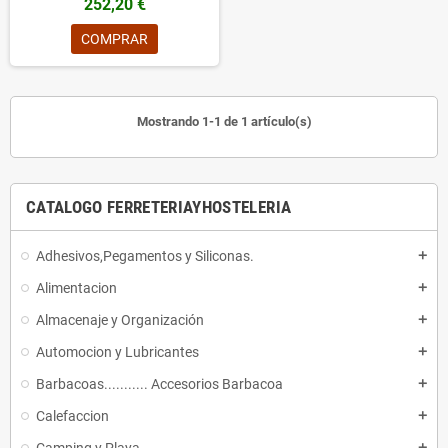
252,20 €
COMPRAR
Mostrando 1-1 de 1 artículo(s)
CATALOGO FERRETERIAYHOSTELERIA
Adhesivos,Pegamentos y Siliconas.
add
Alimentacion
add
Almacenaje y Organización
add
Automocion y Lubricantes
add
Barbacoas........... Accesorios Barbacoa
add
Calefaccion
add
add