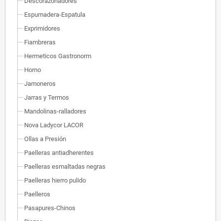
Descorazonadores
Espumadera-Espatula
Exprimidores
Fiambreras
Hermeticos Gastronorm
Horno
Jamoneros
Jarras y Termos
Mandolinas-ralladores
Nova Ladycor LACOR
Ollas a Presión
Paelleras antiadherentes
Paelleras esmaltadas negras
Paelleras hierro pulido
Paelleros
Pasapures-Chinos