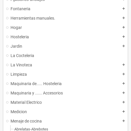
Fontaneria
add
Herramientas manuales.
add
Hogar
add
Hosteleria
add
Jardin
add
La Cocteleria
La Vinoteca
add
Limpieza
add
Maquinaria de..... Hosteleria
add
Maquinaria y ...... Accesorios
add
Material Electrico
add
Medicion
add
Menaje de cocina
add
Abrelatas-Abrebotes