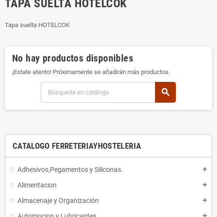
TAPA SUELTA HOTELCOK
Tapa suelta HOTELCOK
No hay productos disponibles
¡Estate atento! Próximamente se añadirán más productos.
search
CATALOGO FERRETERIAYHOSTELERIA
Adhesivos,Pegamentos y Siliconas.
add
Alimentacion
add
Almacenaje y Organización
add
Automocion y Lubricantes
add