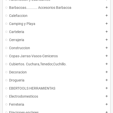
Barbacoas........... Accesorios Barbacoa
add
Calefaccion
add
Camping y Playa
add
Carteleria
add
Cerrajeria
add
Construccion
add
Copas-Jarras-Vasos-Ceniceros
add
Cubiertos. Cuchara,Tenedor,Cuchillo.
add
Decoracion
add
Drogueria
add
EBERTOOLS HERRAMIENTAS
add
Electrodomesticos
add
Ferreteria
add
Fijaciones-anclajes
add