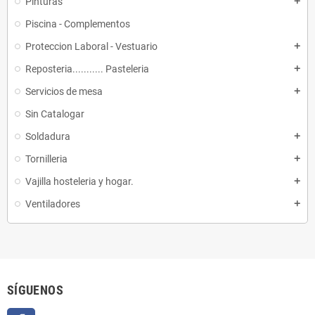
Pinturas
add
Piscina - Complementos
Proteccion Laboral - Vestuario
add
Reposteria........... Pasteleria
add
Servicios de mesa
add
Sin Catalogar
Soldadura
add
Tornilleria
add
Vajilla hosteleria y hogar.
add
Ventiladores
add
SÍGUENOS
Facebook