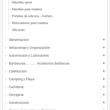
Masillas epoxi
Masillas para madera
Pistolas de silicona - mortero
Retocadores para madera
Siliconas
Alimentacion
add
Almacenaje y Organización
add
Automocion y Lubricantes
add
Barbacoas........... Accesorios Barbacoa
add
Calefaccion
add
Camping y Playa
add
Carteleria
add
Cerrajeria
add
Construccion
add