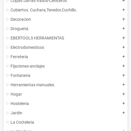
Copas-Jarras-Vasos-Ceniceros
add
Cubiertos. Cuchara,Tenedor,Cuchillo.
add
Decoracion
add
Drogueria
add
EBERTOOLS HERRAMIENTAS
add
Electrodomesticos
add
Ferreteria
add
Fijaciones-anclajes
add
Fontaneria
add
Herramientas manuales.
add
Hogar
add
Hosteleria
add
Jardin
add
La Cocteleria