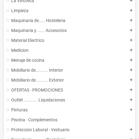
La Vinoteca
add
Limpieza
add
Maquinaria de..... Hosteleria
add
Maquinaria y ...... Accesorios
add
Material Electrico
add
Medicion
add
Menaje de cocina
add
Mobiliario de.......... Interior
add
Mobiliario de.......... Exterior
add
OFERTAS - PROMOCIONES
add
Outlet ........... Liquidaciones
add
Pinturas
add
Piscina - Complementos
Proteccion Laboral - Vestuario
add