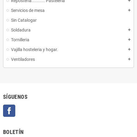
Reposteria........... Pasteleria
add
Servicios de mesa
add
Sin Catalogar
Soldadura
add
Tornilleria
add
Vajilla hosteleria y hogar.
add
Ventiladores
add
SÍGUENOS
Facebook
BOLETÍN