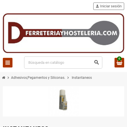
person
Iniciar sesión
0
view_headline
search
chevron_right
chevron_right
Adhesivos,Pegamentos y Siliconas.
Instantaneos