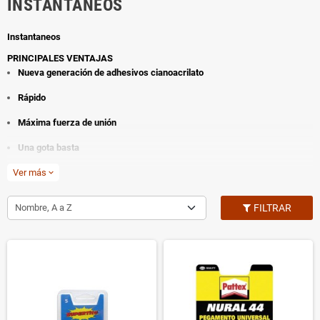
INSTANTANEOS
Instantaneos
PRINCIPALES VENTAJAS
Nueva generación de adhesivos cianoacrilato
Rápido
Máxima fuerza de unión
Una gota basta
Ver más
Polivalente
expand_more
Fácil aplicación precisa
Nombre, A a Z
FILTRAR