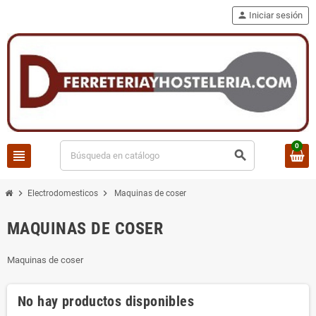
person
Iniciar sesión
0
view_headline
search
chevron_right
chevron_right
Electrodomesticos
Maquinas de coser
MAQUINAS DE COSER
Maquinas de coser
No hay productos disponibles