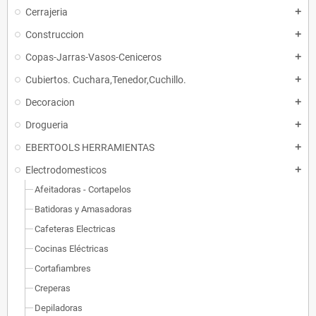
Cerrajeria
add
Construccion
add
Copas-Jarras-Vasos-Ceniceros
add
Cubiertos. Cuchara,Tenedor,Cuchillo.
add
Decoracion
add
Drogueria
add
EBERTOOLS HERRAMIENTAS
add
Electrodomesticos
add
Afeitadoras - Cortapelos
Batidoras y Amasadoras
Cafeteras Electricas
Cocinas Eléctricas
Cortafiambres
Creperas
Depiladoras