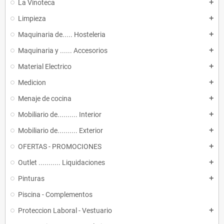
La Vinoteca
add
Limpieza
add
Maquinaria de..... Hosteleria
add
Maquinaria y ...... Accesorios
add
Material Electrico
add
Medicion
add
Menaje de cocina
add
Mobiliario de.......... Interior
add
Mobiliario de.......... Exterior
add
OFERTAS - PROMOCIONES
add
Outlet ........... Liquidaciones
add
Pinturas
add
Piscina - Complementos
Proteccion Laboral - Vestuario
add