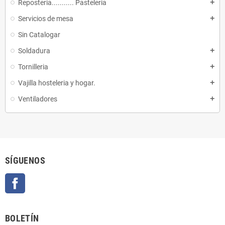
Reposteria........... Pasteleria
add
Servicios de mesa
add
Sin Catalogar
Soldadura
add
Tornilleria
add
Vajilla hosteleria y hogar.
add
Ventiladores
add
SÍGUENOS
Facebook
BOLETÍN