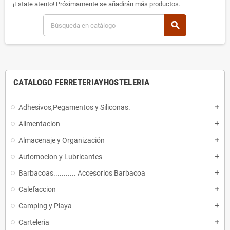
¡Estate atento! Próximamente se añadirán más productos.
search
CATALOGO FERRETERIAYHOSTELERIA
Adhesivos,Pegamentos y Siliconas.
add
Alimentacion
add
Almacenaje y Organización
add
Automocion y Lubricantes
add
Barbacoas........... Accesorios Barbacoa
add
Calefaccion
add
Camping y Playa
add
Carteleria
add