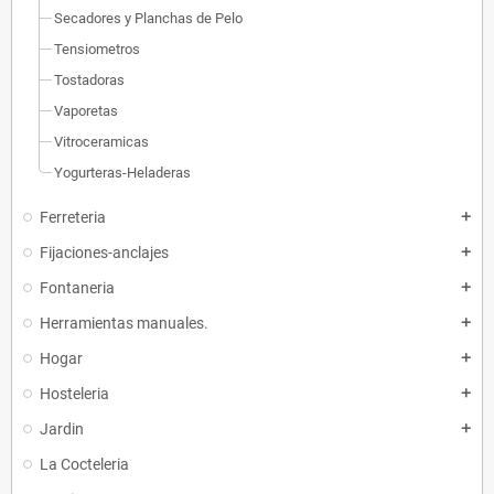
Secadores y Planchas de Pelo
Tensiometros
Tostadoras
Vaporetas
Vitroceramicas
Yogurteras-Heladeras
Ferreteria
add
Fijaciones-anclajes
add
Fontaneria
add
Herramientas manuales.
add
Hogar
add
Hosteleria
add
Jardin
add
La Cocteleria