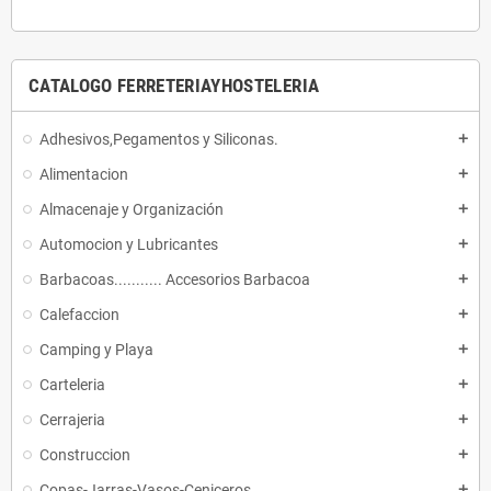
CATALOGO FERRETERIAYHOSTELERIA
Adhesivos,Pegamentos y Siliconas.
add
Alimentacion
add
Almacenaje y Organización
add
Automocion y Lubricantes
add
Barbacoas........... Accesorios Barbacoa
add
Calefaccion
add
Camping y Playa
add
Carteleria
add
Cerrajeria
add
Construccion
add
Copas-Jarras-Vasos-Ceniceros
add