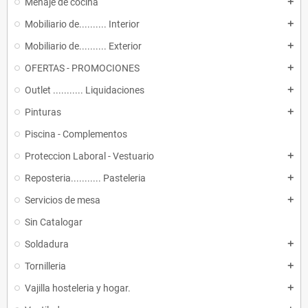
Menaje de cocina
add
Mobiliario de.......... Interior
add
Mobiliario de.......... Exterior
add
OFERTAS - PROMOCIONES
add
Outlet ........... Liquidaciones
add
Pinturas
add
Piscina - Complementos
Proteccion Laboral - Vestuario
add
Reposteria........... Pasteleria
add
Servicios de mesa
add
Sin Catalogar
Soldadura
add
Tornilleria
add
Vajilla hosteleria y hogar.
add