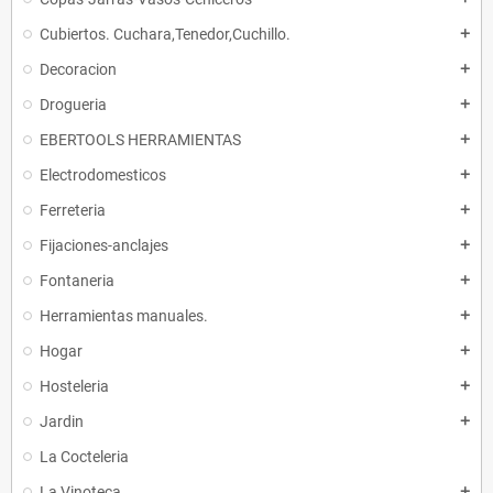
Cubiertos. Cuchara,Tenedor,Cuchillo.
add
Decoracion
add
Drogueria
add
EBERTOOLS HERRAMIENTAS
add
Electrodomesticos
add
Ferreteria
add
Fijaciones-anclajes
add
Fontaneria
add
Herramientas manuales.
add
Hogar
add
Hosteleria
add
Jardin
add
La Cocteleria
La Vinoteca
add