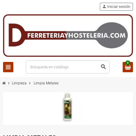
person
Iniciar sesión
0
view_headline
search
chevron_right
chevron_right
Limpieza
Limpia Metales