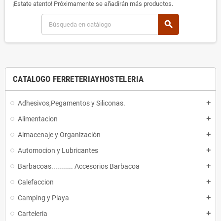
¡Estate atento! Próximamente se añadirán más productos.
search
CATALOGO FERRETERIAYHOSTELERIA
Adhesivos,Pegamentos y Siliconas.
add
Alimentacion
add
Almacenaje y Organización
add
Automocion y Lubricantes
add
Barbacoas........... Accesorios Barbacoa
add
Calefaccion
add
Camping y Playa
add
Carteleria
add