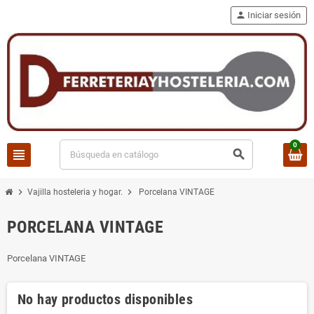
person
Iniciar sesión
0
view_headline
search
chevron_right
chevron_right
Vajilla hosteleria y hogar.
Porcelana VINTAGE
PORCELANA VINTAGE
Porcelana VINTAGE
No hay productos disponibles