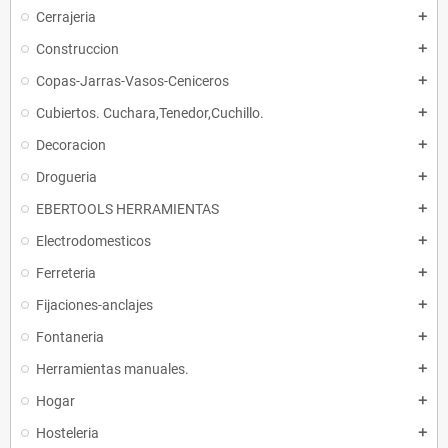
Cerrajeria
add
Construccion
add
Copas-Jarras-Vasos-Ceniceros
add
Cubiertos. Cuchara,Tenedor,Cuchillo.
add
Decoracion
add
Drogueria
add
EBERTOOLS HERRAMIENTAS
add
Electrodomesticos
add
Ferreteria
add
Fijaciones-anclajes
add
Fontaneria
add
Herramientas manuales.
add
Hogar
add
Hosteleria
add