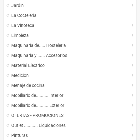
Jardin
add
La Cocteleria
La Vinoteca
add
Limpieza
add
Maquinaria de..... Hosteleria
add
Maquinaria y ...... Accesorios
add
Material Electrico
add
Medicion
add
Menaje de cocina
add
Mobiliario de.......... Interior
add
Mobiliario de.......... Exterior
add
OFERTAS - PROMOCIONES
add
Outlet ........... Liquidaciones
add
Pinturas
add