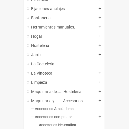
Fijaciones-anclajes
add
Fontaneria
add
Herramientas manuales.
add
Hogar
add
Hosteleria
add
Jardin
add
La Cocteleria
La Vinoteca
add
Limpieza
add
Maquinaria de..... Hosteleria
add
Maquinaria y ...... Accesorios
add
Accesorios Amoladoras
Accesorios compresor
add
Accesorios Neumatica