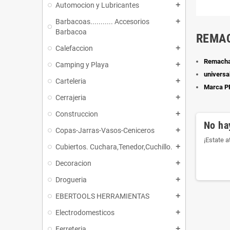
Automocion y Lubricantes
add
Barbacoas........... Accesorios
add
Barbacoa
REMA
Calefaccion
add
Remacha
Camping y Playa
add
universa
Carteleria
add
Marca 
Cerrajeria
add
Construccion
add
No ha
Copas-Jarras-Vasos-Ceniceros
add
¡Estate 
Cubiertos. Cuchara,Tenedor,Cuchillo.
add
Decoracion
add
Drogueria
add
EBERTOOLS HERRAMIENTAS
add
Electrodomesticos
add
Ferreteria
add