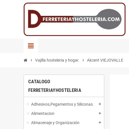
view_headline
chevron_right
Vajilla hosteleria y hogar.
chevron_right
Akcent VIEJOVALLE
CATALOGO
FERRETERIAYHOSTELERIA
Adhesivos,Pegamentos y Siliconas.
add
Alimentacion
add
Almacenaje y Organización
add