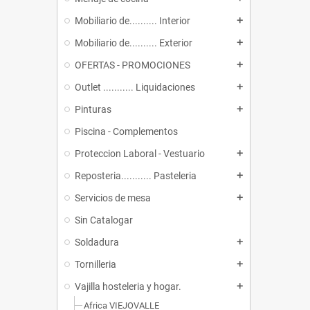
Mobiliario de.......... Interior
add
Mobiliario de.......... Exterior
add
OFERTAS - PROMOCIONES
add
Outlet ........... Liquidaciones
add
Pinturas
add
Piscina - Complementos
Proteccion Laboral - Vestuario
add
Reposteria........... Pasteleria
add
Servicios de mesa
add
Sin Catalogar
Soldadura
add
Tornilleria
add
Vajilla hosteleria y hogar.
add
Africa VIEJOVALLE