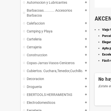
Automocion y Lubricantes
add
Barbacoas........... Accesorios
add
Barbacoa
AKCEN
Calefaccion
add
Viejo 
Camping y Playa
add
Porcel
Carteleria
add
Elegan
Cerrajeria
add
Apta 
Excele
Construccion
add
Fácil 
Copas-Jarras-Vasos-Ceniceros
add
Cubiertos. Cuchara,Tenedor,Cuchillo.
add
No ha
Decoracion
add
¡Estate 
Drogueria
add
EBERTOOLS HERRAMIENTAS
add
Electrodomesticos
add
Ferreteria
add