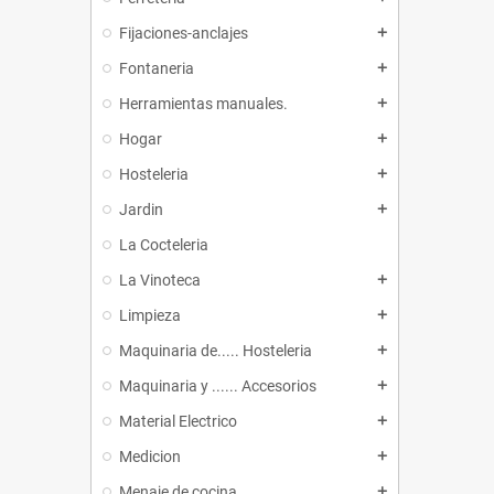
Fijaciones-anclajes
add
Fontaneria
add
Herramientas manuales.
add
Hogar
add
Hosteleria
add
Jardin
add
La Cocteleria
La Vinoteca
add
Limpieza
add
Maquinaria de..... Hosteleria
add
Maquinaria y ...... Accesorios
add
Material Electrico
add
Medicion
add
Menaje de cocina
add