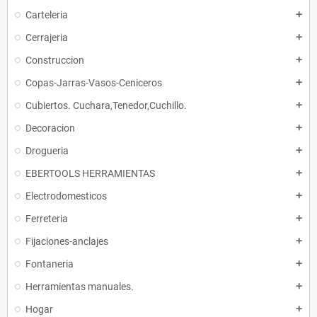
Carteleria
add
Cerrajeria
add
Construccion
add
Copas-Jarras-Vasos-Ceniceros
add
Cubiertos. Cuchara,Tenedor,Cuchillo.
add
Decoracion
add
Drogueria
add
EBERTOOLS HERRAMIENTAS
add
Electrodomesticos
add
Ferreteria
add
Fijaciones-anclajes
add
Fontaneria
add
Herramientas manuales.
add
Hogar
add