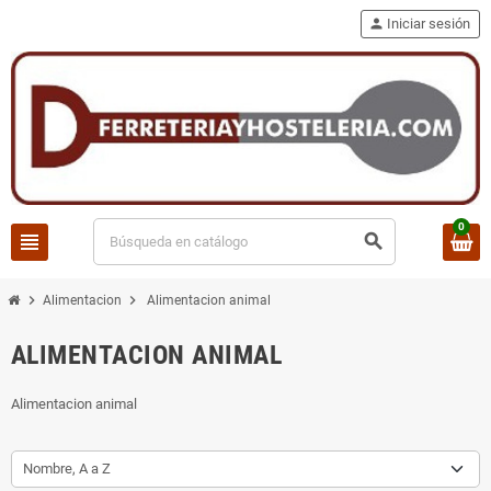
person
Iniciar sesión
0
view_headline
search
chevron_right
chevron_right
Alimentacion
Alimentacion animal
ALIMENTACION ANIMAL
Alimentacion animal
Nombre, A a Z