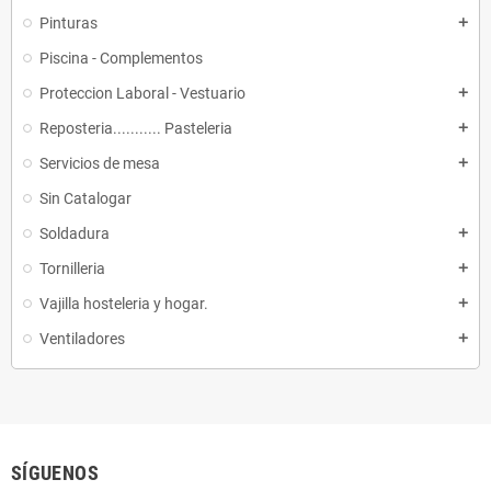
Pinturas
add
Piscina - Complementos
Proteccion Laboral - Vestuario
add
Reposteria........... Pasteleria
add
Servicios de mesa
add
Sin Catalogar
Soldadura
add
Tornilleria
add
Vajilla hosteleria y hogar.
add
Ventiladores
add
SÍGUENOS