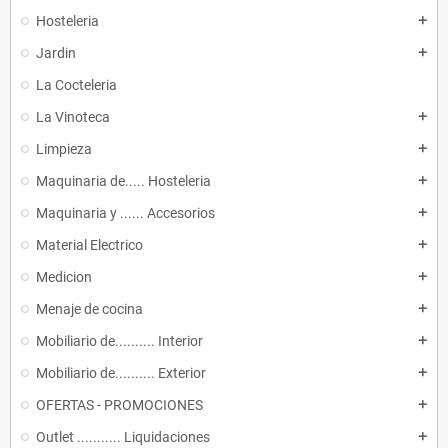
Hosteleria
add
Jardin
add
La Cocteleria
La Vinoteca
add
Limpieza
add
Maquinaria de..... Hosteleria
add
Maquinaria y ...... Accesorios
add
Material Electrico
add
Medicion
add
Menaje de cocina
add
Mobiliario de.......... Interior
add
Mobiliario de.......... Exterior
add
OFERTAS - PROMOCIONES
add
Outlet ........... Liquidaciones
add