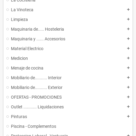
La Cocteleria
La Vinoteca
add
Limpieza
add
Maquinaria de..... Hosteleria
add
Maquinaria y ...... Accesorios
add
Material Electrico
add
Medicion
add
Menaje de cocina
add
Mobiliario de.......... Interior
add
Mobiliario de.......... Exterior
add
OFERTAS - PROMOCIONES
add
Outlet ........... Liquidaciones
add
Pinturas
add
Piscina - Complementos
add