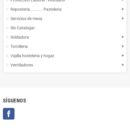
Proteccion Laboral - Vestuario
Reposteria........... Pasteleria
add
Servicios de mesa
add
Sin Catalogar
Soldadura
add
Tornilleria
add
Vajilla hosteleria y hogar.
add
Ventiladores
add
SÍGUENOS
Facebook