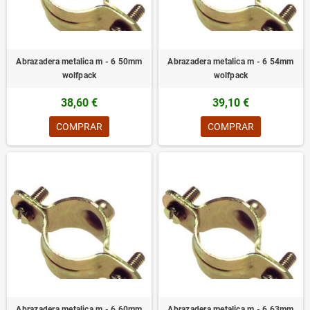
Abrazadera metalica m - 6 50mm
Abrazadera metalica m - 6 54mm
wolfpack
wolfpack
38,60 €
39,10 €
COMPRAR
COMPRAR
Abrazadera metalica m - 6 60mm
Abrazadera metalica m - 6 63mm