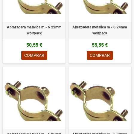
Abrazadera metalica m - 6 22mm
Abrazadera metalica m - 6 24mm
wolfpack
wolfpack
50,55 €
55,85 €
COMPRAR
COMPRAR