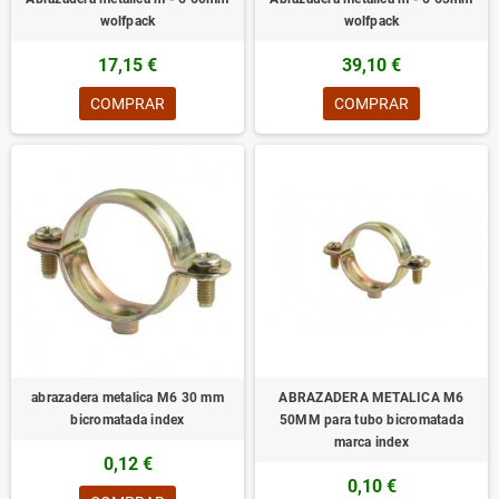
wolfpack
wolfpack
17,15 €
39,10 €
COMPRAR
COMPRAR
abrazadera metalica M6 30 mm
ABRAZADERA METALICA M6
bicromatada index
50MM para tubo bicromatada
marca index
0,12 €
0,10 €