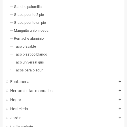
Gancho palomilla
Grapa puente 2 pie
Grapa puente un pie
Manguito union rosca
Remache aluminio
Taco clavable
Taco plastico blanco
Taco universal gris
Tacos para pladur
Fontaneria
add
Herramientas manuales.
add
Hogar
add
Hosteleria
add
Jardin
add