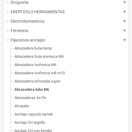
Drogueria
add
EBERTOOLS HERRAMIENTAS
add
Electrodomesticos
add
Ferreteria
add
Fijaciones-anclajes
add
Abrazadera butaclamp
Abrazadera Guia prerosca M6
Abrazadera Isofonica M6
Abrazadera Isofonica m8-m10
Abrazadera reforzada super
Abrazadera tubo M6
Abrazaderas sin fin
Alcayata
Anclaje capsula zamak
Anclaje CH argolla
Anclaje CH con tornillo