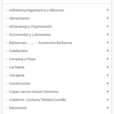
Adhesivos,Pegamentos y Siliconas.
add
Alimentacion
add
Almacenaje y Organización
add
Automocion y Lubricantes
add
Barbacoas........... Accesorios Barbacoa
add
Calefaccion
add
Camping y Playa
add
Carteleria
add
Cerrajeria
add
Construccion
add
Copas-Jarras-Vasos-Ceniceros
add
Cubiertos. Cuchara,Tenedor,Cuchillo.
add
Decoracion
add