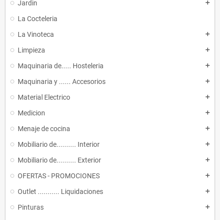
Jardin
add
La Cocteleria
La Vinoteca
add
Limpieza
add
Maquinaria de..... Hosteleria
add
Maquinaria y ...... Accesorios
add
Material Electrico
add
Medicion
add
Menaje de cocina
add
Mobiliario de.......... Interior
add
Mobiliario de.......... Exterior
add
OFERTAS - PROMOCIONES
add
Outlet ........... Liquidaciones
add
Pinturas
add