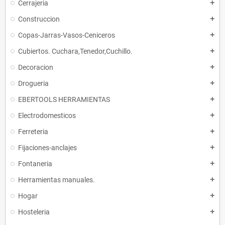
Cerrajeria
add
Construccion
add
Copas-Jarras-Vasos-Ceniceros
add
Cubiertos. Cuchara,Tenedor,Cuchillo.
add
Decoracion
add
Drogueria
add
EBERTOOLS HERRAMIENTAS
add
Electrodomesticos
add
Ferreteria
add
Fijaciones-anclajes
add
Fontaneria
add
Herramientas manuales.
add
Hogar
add
Hosteleria
add