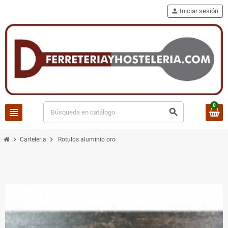
person
Iniciar sesión
0
view_headline
search
chevron_right
chevron_right
Carteleria
Rotulos aluminio oro