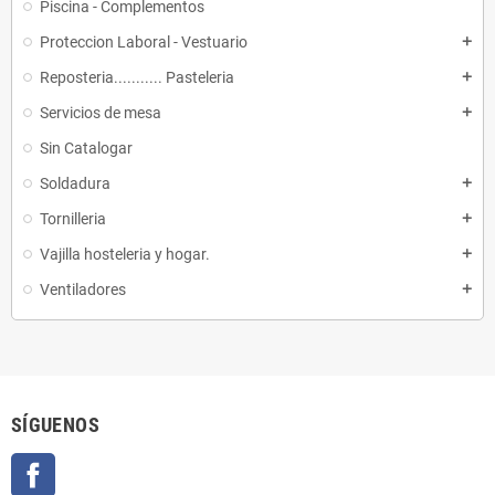
Piscina - Complementos
Proteccion Laboral - Vestuario
add
Reposteria........... Pasteleria
add
Servicios de mesa
add
Sin Catalogar
Soldadura
add
Tornilleria
add
Vajilla hosteleria y hogar.
add
Ventiladores
add
SÍGUENOS
Facebook