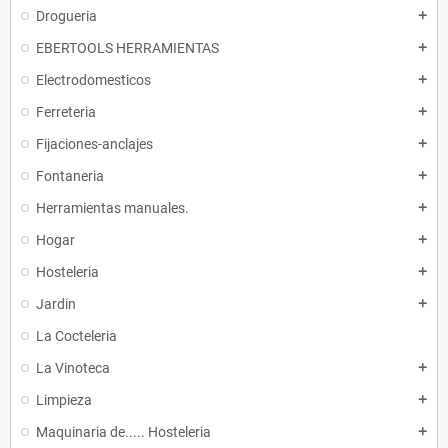
Drogueria
add
EBERTOOLS HERRAMIENTAS
add
Electrodomesticos
add
Ferreteria
add
Fijaciones-anclajes
add
Fontaneria
add
Herramientas manuales.
add
Hogar
add
Hosteleria
add
Jardin
add
La Cocteleria
La Vinoteca
add
Limpieza
add
Maquinaria de..... Hosteleria
add