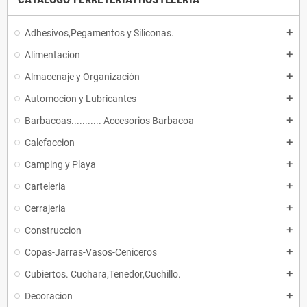
Adhesivos,Pegamentos y Siliconas.
add
Alimentacion
add
Almacenaje y Organización
add
Automocion y Lubricantes
add
Barbacoas........... Accesorios Barbacoa
add
Calefaccion
add
Camping y Playa
add
Carteleria
add
Cerrajeria
add
Construccion
add
Copas-Jarras-Vasos-Ceniceros
add
Cubiertos. Cuchara,Tenedor,Cuchillo.
add
Decoracion
add