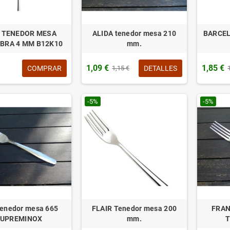
 TENEDOR MESA
ALIDA tenedor mesa 210
BARCEL
BRA 4 MM B12K10
mm.
1,09 €
1,85 €
COMPRAR
DETALLES
1,15 €
-5%
-5%
enedor mesa 665
FLAIR Tenedor mesa 200
FRAN
UPREMINOX
mm.
T