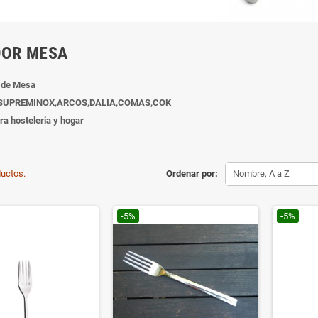
DOR MESA
 de Mesa
 SUPREMINOX,ARCOS,DALIA,COMAS,COK
ra hosteleria y hogar
uctos.
Ordenar por:
Nombre, A a Z
-5%
-5%