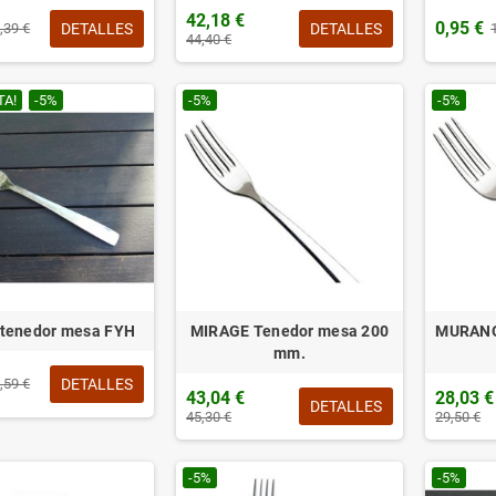
42,18 €
0,95 €
DETALLES
DETALLES
,39 €
44,40 €
TA!
-5%
-5%
-5%
tenedor mesa FYH
MIRAGE Tenedor mesa 200
MURANO
mm.
DETALLES
,59 €
43,04 €
28,03 €
DETALLES
45,30 €
29,50 €
-5%
-5%