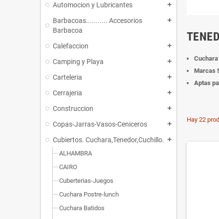
Automocion y Lubricantes
add
Barbacoas........... Accesorios
add
Barbacoa
TENE
Calefaccion
add
Cuchara
Camping y Playa
add
Marcas
Carteleria
add
Aptas pa
Cerrajeria
add
Construccion
add
Hay 22 prod
Copas-Jarras-Vasos-Ceniceros
add
Cubiertos. Cuchara,Tenedor,Cuchillo.
add
ALHAMBRA
CAIRO
Cuberterias-Juegos
Cuchara Postre-lunch
Cuchara Batidos