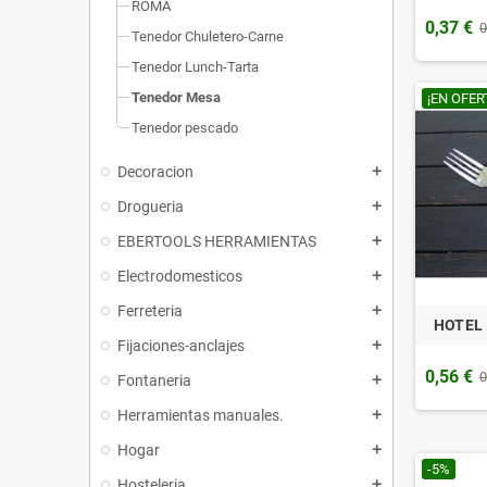
ROMA
0,37 €
0
Tenedor Chuletero-Carne
Tenedor Lunch-Tarta
Tenedor Mesa
¡EN OFER
Tenedor pescado
Decoracion
add
Drogueria
add
EBERTOOLS HERRAMIENTAS
add
Electrodomesticos
add
Ferreteria
add
HOTEL 
Fijaciones-anclajes
add
0,56 €
0
Fontaneria
add
Herramientas manuales.
add
Hogar
add
-5%
Hosteleria
add