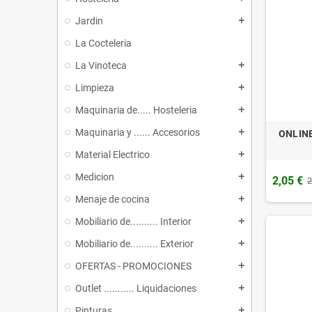
Jardin
add
La Cocteleria
La Vinoteca
add
Limpieza
add
Maquinaria de..... Hosteleria
add
Maquinaria y ...... Accesorios
add
ONLINE
Material Electrico
add
Medicion
add
2,05 €
2
Menaje de cocina
add
Mobiliario de.......... Interior
add
Mobiliario de.......... Exterior
add
OFERTAS - PROMOCIONES
add
Outlet ........... Liquidaciones
add
Pinturas
add