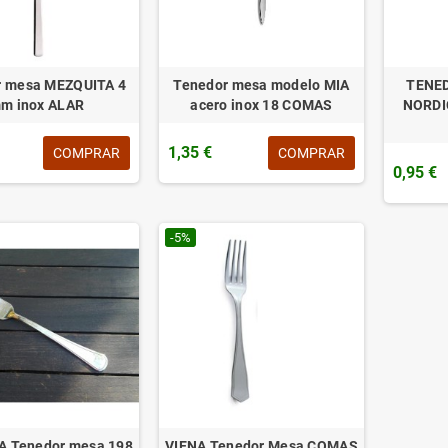
r mesa MEZQUITA 4
Tenedor mesa modelo MIA
TENE
m inox ALAR
acero inox 18 COMAS
NORDI
1,35 €
COMPRAR
COMPRAR
0,95 €
-5%
A Tenedor mesa 198
VIENA Tenedor Mesa COMAS