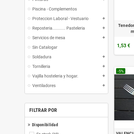
Piscina - Complementos
Proteccion Laboral - Vestuario
add
Tenedo
Reposteria........... Pasteleria
add
m
Servicios de mesa
add
1,53 €
Sin Catalogar
Soldadura
add
Tornilleria
add
-5%
Vajilla hosteleria y hogar.
add
Ventiladores
add
FILTRAR POR
Disponibilidad
VALENCI