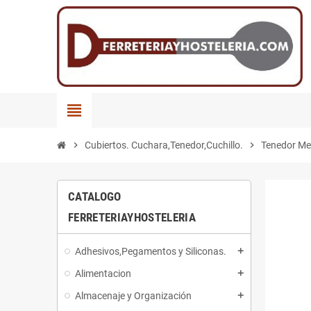
view_headline
chevron_right
Cubiertos. Cuchara,Tenedor,Cuchillo.
chevron_right
Tenedor M
CATALOGO
FERRETERIAYHOSTELERIA
Adhesivos,Pegamentos y Siliconas.
add
Alimentacion
add
Almacenaje y Organización
add