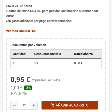
Envio 24-72 horas
Gastos de envio GRATIS para pedidos con importe superior a 80
euros
Sin gasto adicional por pago contrareembolso
ver mas CUBIERTOS
Descuentos por volumen
Cantidad
Descuento unitario
Usted ahorra
10
5%
0,50 €
0,95 €
Impuestos incluidos
1,00 €
-5%
Envío: 24-72h
shopping_cart
remove
add
AÑADIR AL CARRITO