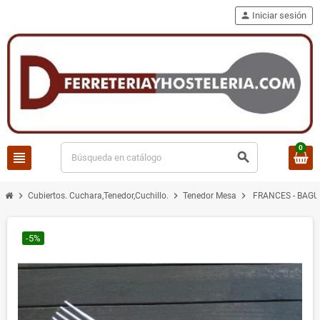
person
Iniciar sesión
0
view_headline
search
chevron_right
chevron_right
chevron_right
Cubiertos. Cuchara,Tenedor,Cuchillo.
Tenedor Mesa
FRANCES - BAGU
-5%